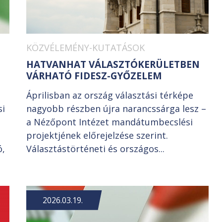
KÖZVÉLEMÉNY-KUTATÁSOK
HATVANHAT VÁLASZTÓKERÜLETBEN
VÁRHATÓ FIDESZ-GYŐZELEM
Áprilisban az ország választási térképe
si
nagyobb részben újra narancssárga lesz –
a Nézőpont Intézet mandátumbecslési
projektjének előrejelzése szerint.
ó,
Választástörténeti és országos...
2026.03.19.