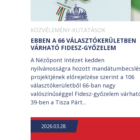
KÖZVÉLEMÉNY-KUTATÁSOK
EBBEN A 66 VÁLASZTÓKERÜLETBEN
VÁRHATÓ FIDESZ-GYŐZELEM
A Nézőpont Intézet kedden
nyilvánosságra hozott mandátumbecslé
projektjének előrejelzése szerint a 106
választókerületből 66-ban nagy
valószínűséggel Fidesz-győzelem várhat
39-ben a Tisza Párt...
2026.03.28.