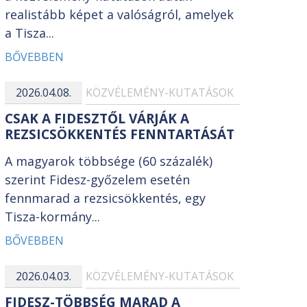
realistább képet a valóságról, amelyek
a Tisza...
BŐVEBBEN
2026.04.08.
KÖZVÉLEMÉNY-KUTATÁSOK
CSAK A FIDESZTŐL VÁRJÁK A
REZSICSÖKKENTÉS FENNTARTÁSÁT
A magyarok többsége (60 százalék)
szerint Fidesz-győzelem esetén
fennmarad a rezsicsökkentés, egy
Tisza-kormány...
BŐVEBBEN
2026.04.03.
KÖZVÉLEMÉNY-KUTATÁSOK
FIDESZ-TÖBBSÉG MARAD A