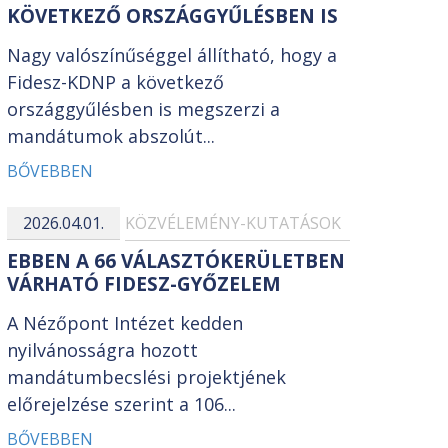
KÖVETKEZŐ ORSZÁGGYŰLÉSBEN IS
Nagy valószínűséggel állítható, hogy a
Fidesz-KDNP a következő
országgyűlésben is megszerzi a
mandátumok abszolút...
BŐVEBBEN
2026.04.01.
KÖZVÉLEMÉNY-KUTATÁSOK
EBBEN A 66 VÁLASZTÓKERÜLETBEN
VÁRHATÓ FIDESZ-GYŐZELEM
A Nézőpont Intézet kedden
nyilvánosságra hozott
mandátumbecslési projektjének
előrejelzése szerint a 106...
BŐVEBBEN