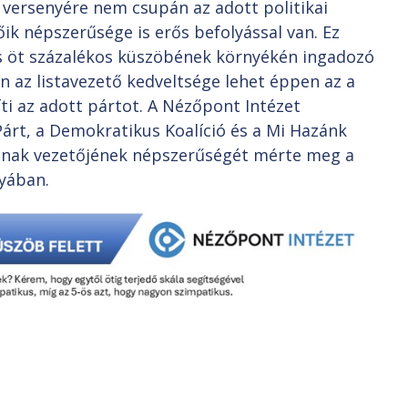
 versenyére nem csupán az adott politikai
k népszerűsége is erős befolyással van. Ez
s öt százalékos küszöbének környékén ingadozó
n az listavezető kedveltsége lehet éppen az a
ti az adott pártot. A Nézőpont Intézet
Párt, a Demokratikus Koalíció és a Mi Hazánk
ának vezetőjének népszerűségét mérte meg a
yában.