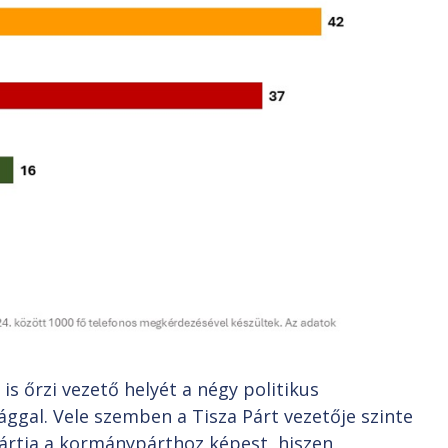
is őrzi vezető helyét a négy politikus
ggal. Vele szemben a Tisza Párt vezetője szinte
ártja a kormánypárthoz képest, hiszen