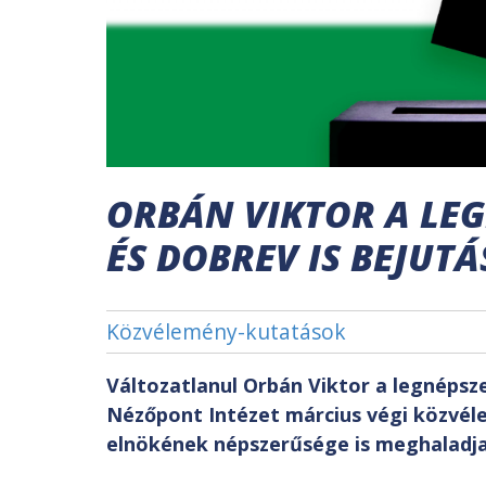
ORBÁN VIKTOR A LE
ÉS DOBREV IS BEJUTÁ
Közvélemény-kutatások
Változatlanul Orbán Viktor a legnépsze
Nézőpont Intézet március végi közvél
elnökének népszerűsége is meghaladja