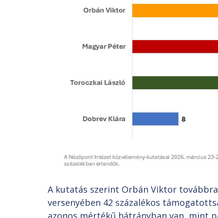
A kutatás szerint Orbán Viktor továbbra 
versenyében 42 százalékos támogatottsá
azonos mértékű hátrányban van, mint p