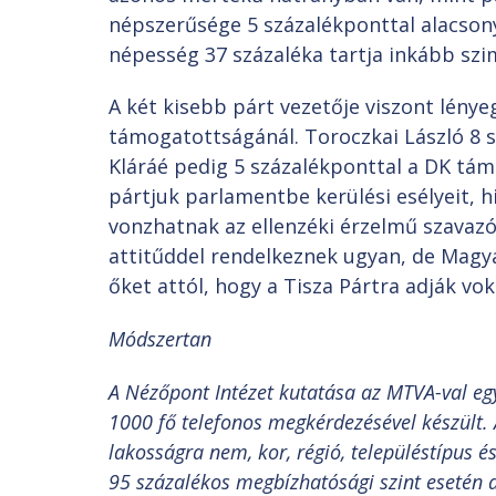
népszerűsége 5 százalékponttal alacsony
népesség 37 százaléka tartja inkább sz
A két kisebb párt vezetője viszont lény
támogatottságánál. Toroczkai László 8 
Kláráé pedig 5 százalékponttal a DK tám
pártjuk parlamentbe kerülési esélyeit, 
vonzhatnak az ellenzéki érzelmű szavazó
attitűddel rendelkeznek ugyan, de Magya
őket attól, hogy a Tisza Pártra adják vok
Módszertan
A Nézőpont Intézet kutatása az MTVA-val eg
1000 fő telefonos megkérdezésével készült. 
lakosságra nem, kor, régió, településtípus é
95 százalékos megbízhatósági szint esetén a