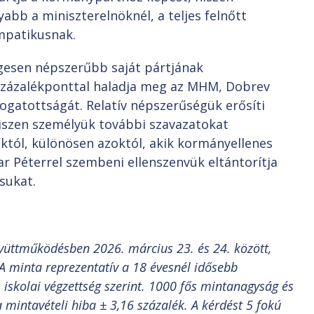
abb a miniszterelnöknél, a teljes felnőtt
impatikusnak.
egesen népszerűbb saját pártjának
százalékponttal haladja meg az MHM, Dobrev
ogatottságát. Relatív népszerűségük erősíti
hiszen személyük további szavazatokat
któl, különösen azoktól, akik kormányellenes
r Péterrel szembeni ellenszenvük eltántorítja
sukat.
yüttműködésben 2026. március 23. és 24. között,
A minta reprezentatív a 18 évesnél idősebb
s iskolai végzettség szerint. 1000 fős mintanagyság és
 mintavételi hiba ± 3,16 százalék. A kérdést 5 fokú