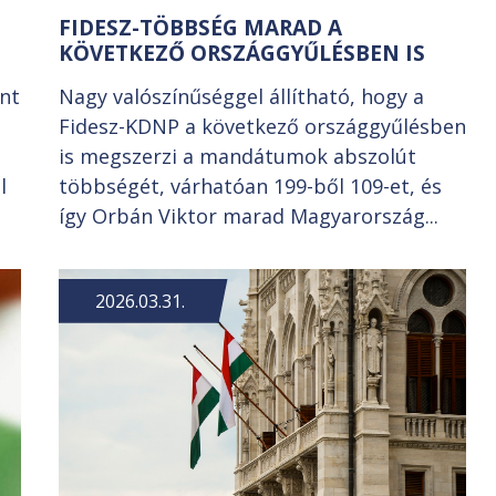
FIDESZ-TÖBBSÉG MARAD A
KÖVETKEZŐ ORSZÁGGYŰLÉSBEN IS
int
Nagy valószínűséggel állítható, hogy a
Fidesz-KDNP a következő országgyűlésben
is megszerzi a mandátumok abszolút
l
többségét, várhatóan 199-ből 109-et, és
így Orbán Viktor marad Magyarország...
2026.03.31.