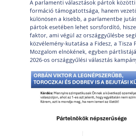
A parlamenti választások pártok közötti
formáció támogatottsága, hanem vezetői
különösen a kisebb, a parlamentbe jutá
pártok esetében lehet sorsfordító, hisze
faktor, ami végül az országgyűlésbe segí
közvélemény-kutatása a Fidesz, a Tisza 
Mozgalom elnökének, egyben pártlistáj
2026-os országgyűlési választás kampán