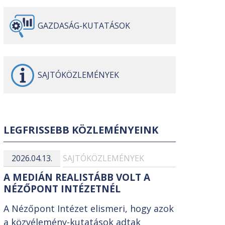
GAZDASÁG-
KUTATÁSOK
SAJTÓ
KÖZLEMÉNYEK
LEGFRISSEBB KÖZLEMÉNYEINK
2026.04.13.
SAJTÓKÖZLEMÉNYEK
A MEDIÁN REALISTÁBB VOLT A
NÉZŐPONT INTÉZETNÉL
A Nézőpont Intézet elismeri, hogy azok
a közvélemény-kutatások adtak