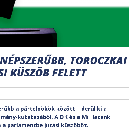
GNÉPSZERŰBB, TOROCZKAI
SI KÜSZÖB FELETT
rűbb a pártelnökök között – derül ki a
emény-kutatásából. A DK és a Mi Hazánk
 a parlamentbe jutási küszöböt.