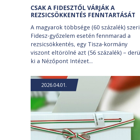
CSAK A FIDESZTŐL VÁRJÁK A
REZSICSÖKKENTÉS FENNTARTÁSÁT
A magyarok többsége (60 százalék) szer
Fidesz-győzelem esetén fennmarad a
rezsicsökkentés, egy Tisza-kormány
viszont eltörölné azt (56 százalék) – derü
ki a Nézőpont Intézet...
2026.04.01.