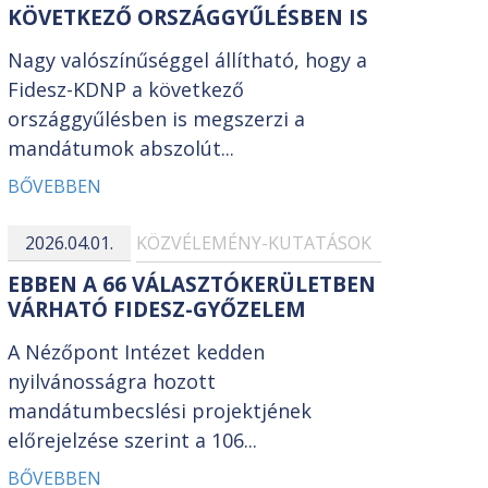
KÖVETKEZŐ ORSZÁGGYŰLÉSBEN IS
Nagy valószínűséggel állítható, hogy a
Fidesz-KDNP a következő
országgyűlésben is megszerzi a
mandátumok abszolút...
BŐVEBBEN
2026.04.01.
KÖZVÉLEMÉNY-KUTATÁSOK
EBBEN A 66 VÁLASZTÓKERÜLETBEN
VÁRHATÓ FIDESZ-GYŐZELEM
A Nézőpont Intézet kedden
nyilvánosságra hozott
mandátumbecslési projektjének
előrejelzése szerint a 106...
BŐVEBBEN