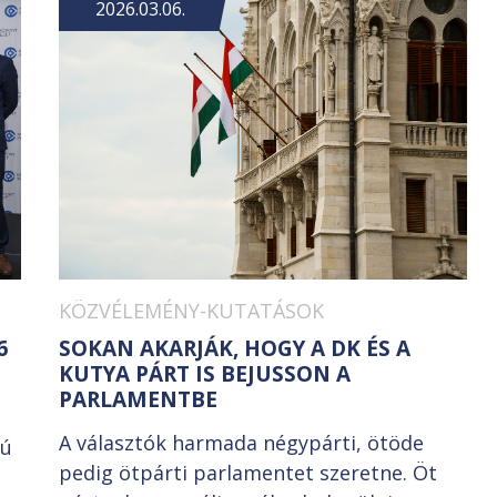
2026.03.06.
KÖZVÉLEMÉNY-KUTATÁSOK
6
SOKAN AKARJÁK, HOGY A DK ÉS A
KUTYA PÁRT IS BEJUSSON A
PARLAMENTBE
A választók harmada négypárti, ötöde
lú
pedig ötpárti parlamentet szeretne. Öt