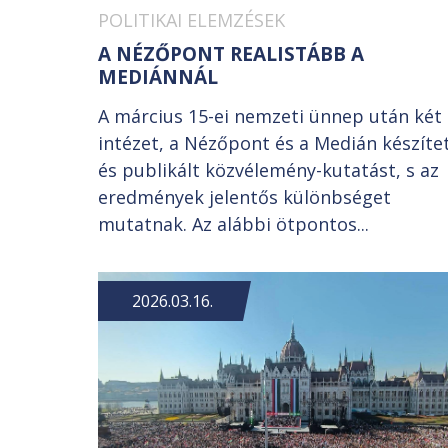
POLITIKAI ELEMZÉSEK
A NÉZŐPONT REALISTÁBB A
MEDIÁNNÁL
A március 15-ei nemzeti ünnep után két
intézet, a Nézőpont és a Medián készíte
és publikált közvélemény-kutatást, s az
eredmények jelentős különbséget
mutatnak. Az alábbi ötpontos...
2026.03.16.