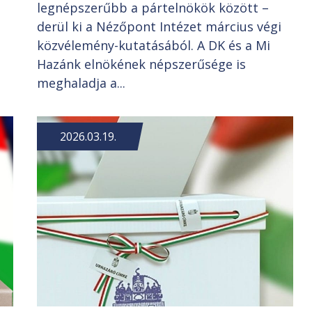
legnépszerűbb a pártelnökök között –
derül ki a Nézőpont Intézet március végi
közvélemény-kutatásából. A DK és a Mi
Hazánk elnökének népszerűsége is
meghaladja a...
2026.03.19.