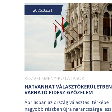
2026.03.31.
KÖZVÉLEMÉNY-KUTATÁSOK
HATVANHAT VÁLASZTÓKERÜLETBEN
VÁRHATÓ FIDESZ-GYŐZELEM
Áprilisban az ország választási térképe
nagyobb részben újra narancssárga lesz