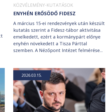
KÖZVÉLEMÉNY-KUTATÁSOK
ENYHÉN ERŐSÖDŐ FIDESZ
A március 15-ei rendezvények után készült
kutatás szerint a Fidesz-tábor aktivitása
tt
emelkedett, ezért a kormánypárt előnye
enyhén növekedett a Tisza Párttal
szemben. A Nézőpont Intézet felmérése...
2026.03.15.