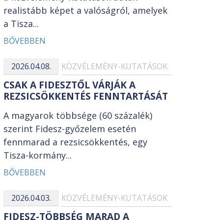
realistább képet a valóságról, amelyek
a Tisza...
BŐVEBBEN
2026.04.08.
KÖZVÉLEMÉNY-KUTATÁSOK
CSAK A FIDESZTŐL VÁRJÁK A
REZSICSÖKKENTÉS FENNTARTÁSÁT
A magyarok többsége (60 százalék)
szerint Fidesz-győzelem esetén
fennmarad a rezsicsökkentés, egy
Tisza-kormány...
BŐVEBBEN
2026.04.03.
KÖZVÉLEMÉNY-KUTATÁSOK
FIDESZ-TÖBBSÉG MARAD A