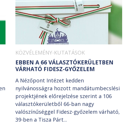
KÖZVÉLEMÉNY-KUTATÁSOK
EBBEN A 66 VÁLASZTÓKERÜLETBEN
VÁRHATÓ FIDESZ-GYŐZELEM
A Nézőpont Intézet kedden
en
nyilvánosságra hozott mandátumbecslési
projektjének előrejelzése szerint a 106
választókerületből 66-ban nagy
valószínűséggel Fidesz-győzelem várható,
39-ben a Tisza Párt...