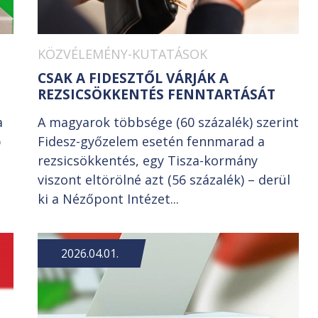
KÖZVÉLEMÉNY-KUTATÁSOK
CSAK A FIDESZTŐL VÁRJÁK A
REZSICSÖKKENTÉS FENNTARTÁSÁT
a
A magyarok többsége (60 százalék) szerint
b
Fidesz-győzelem esetén fennmarad a
rezsicsökkentés, egy Tisza-kormány
viszont eltörölné azt (56 százalék) – derül
ki a Nézőpont Intézet...
2026.04.01.