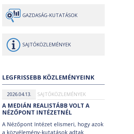
GAZDASÁG-
KUTATÁSOK
SAJTÓ
KÖZLEMÉNYEK
LEGFRISSEBB KÖZLEMÉNYEINK
2026.04.13.
SAJTÓKÖZLEMÉNYEK
A MEDIÁN REALISTÁBB VOLT A
NÉZŐPONT INTÉZETNÉL
A Nézőpont Intézet elismeri, hogy azok
a közvélemény-kutatások adtak