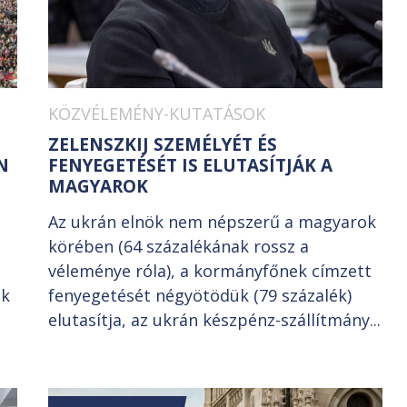
KÖZVÉLEMÉNY-KUTATÁSOK
ZELENSZKIJ SZEMÉLYÉT ÉS
N
FENYEGETÉSÉT IS ELUTASÍTJÁK A
MAGYAROK
Az ukrán elnök nem népszerű a magyarok
körében (64 százalékának rossz a
véleménye róla), a kormányfőnek címzett
ek
fenyegetését négyötödük (79 százalék)
elutasítja, az ukrán készpénz-szállítmány...