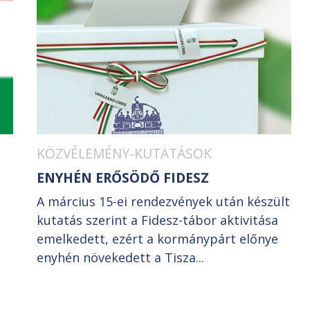
KÖZVÉLEMÉNY-KUTATÁSOK
ENYHÉN ERŐSÖDŐ FIDESZ
A március 15-ei rendezvények után készült
kutatás szerint a Fidesz-tábor aktivitása
emelkedett, ezért a kormánypárt előnye
enyhén növekedett a Tisza...
i