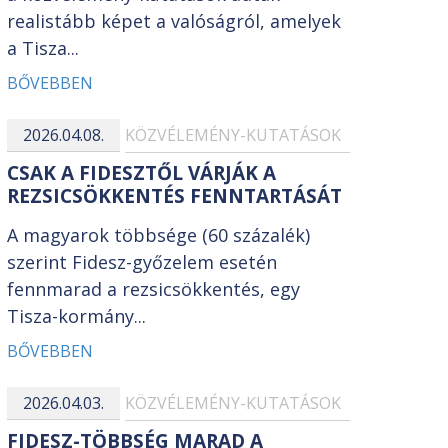
realistább képet a valóságról, amelyek
a Tisza...
BŐVEBBEN
2026.04.08.
KÖZVÉLEMÉNY-KUTATÁSOK
CSAK A FIDESZTŐL VÁRJÁK A
REZSICSÖKKENTÉS FENNTARTÁSÁT
A magyarok többsége (60 százalék)
szerint Fidesz-győzelem esetén
fennmarad a rezsicsökkentés, egy
Tisza-kormány...
BŐVEBBEN
2026.04.03.
KÖZVÉLEMÉNY-KUTATÁSOK
FIDESZ-TÖBBSÉG MARAD A