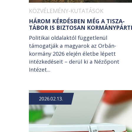
KÖZVÉLEMÉNY-KUTATÁSOK
HÁROM KÉRDÉSBEN MÉG A TISZA-
TÁBOR IS BIZTOSAN KORMÁNYPÁRT
Politikai oldalaktól függetlenül
támogatják a magyarok az Orbán-
kormány 2026 elején életbe lépett
intézkedéseit – derül ki a Nézőpont
Intézet...
2026.02.13.