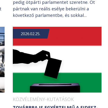
pedig ötpárti parlamentet szeretne. Öt
t
pártnak van reális esélye bekerülni a
következő parlamentbe, és sokkal...
2026.02.25.
KÖZVÉLEMÉNY-KUTATÁSOK
TOVÁBBRA IS EGYÉRTELMŰ A FIDESZ-