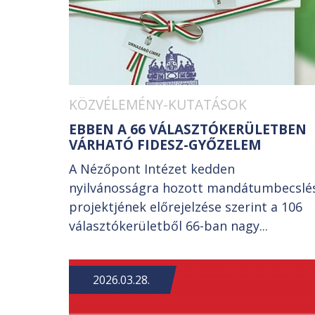
KÖZVÉLEMÉNY-KUTATÁSOK
EBBEN A 66 VÁLASZTÓKERÜLETBEN
VÁRHATÓ FIDESZ-GYŐZELEM
A Nézőpont Intézet kedden
nyilvánosságra hozott mandátumbecslé
projektjének előrejelzése szerint a 106
választókerületből 66-ban nagy...
2026.03.28.