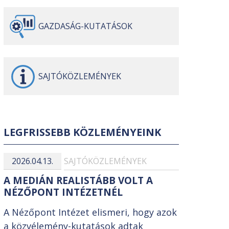
GAZDASÁG-
KUTATÁSOK
SAJTÓ
KÖZLEMÉNYEK
LEGFRISSEBB KÖZLEMÉNYEINK
2026.04.13.
SAJTÓKÖZLEMÉNYEK
A MEDIÁN REALISTÁBB VOLT A
NÉZŐPONT INTÉZETNÉL
A Nézőpont Intézet elismeri, hogy azok
a közvélemény-kutatások adtak