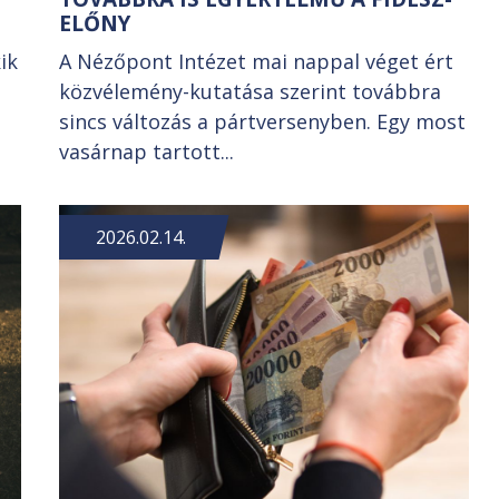
ELŐNY
ik
A Nézőpont Intézet mai nappal véget ért
közvélemény-kutatása szerint továbbra
sincs változás a pártversenyben. Egy most
vasárnap tartott...
2026.02.14.