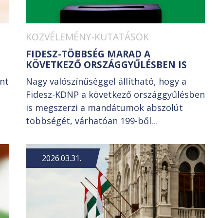
KÖZVÉLEMÉNY-KUTATÁSOK
FIDESZ-TÖBBSÉG MARAD A
KÖVETKEZŐ ORSZÁGGYŰLÉSBEN IS
int
Nagy valószínűséggel állítható, hogy a
Fidesz-KDNP a következő országgyűlésben
is megszerzi a mandátumok abszolút
többségét, várhatóan 199-ből...
2026.03.31.