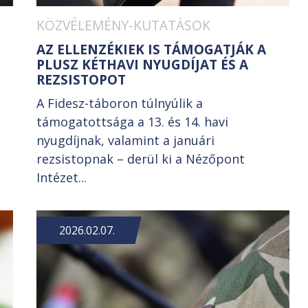
KÖZVÉLEMÉNY-KUTATÁSOK
AZ ELLENZÉKIEK IS TÁMOGATJÁK A
I
PLUSZ KÉTHAVI NYUGDÍJAT ÉS A
REZSISTOPOT
A Fidesz-táboron túlnyúlik a
támogatottsága a 13. és 14. havi
nyugdíjnak, valamint a januári
rezsistopnak – derül ki a Nézőpont
Intézet...
2026.02.07.