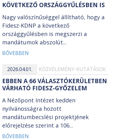
KÖVETKEZŐ ORSZÁGGYŰLÉSBEN IS
Nagy valószínűséggel állítható, hogy a
Fidesz-KDNP a következő
országgyűlésben is megszerzi a
mandátumok abszolút...
BŐVEBBEN
2026.04.01.
KÖZVÉLEMÉNY-KUTATÁSOK
EBBEN A 66 VÁLASZTÓKERÜLETBEN
VÁRHATÓ FIDESZ-GYŐZELEM
A Nézőpont Intézet kedden
nyilvánosságra hozott
mandátumbecslési projektjének
előrejelzése szerint a 106...
BŐVEBBEN