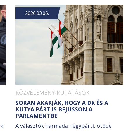
2026.03.06.
KÖZVÉLEMÉNY-KUTATÁSOK
SOKAN AKARJÁK, HOGY A DK ÉS A
KUTYA PÁRT IS BEJUSSON A
PARLAMENTBE
ok
A választók harmada négypárti, ötöde