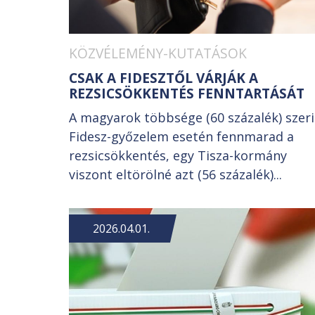
KÖZVÉLEMÉNY-KUTATÁSOK
CSAK A FIDESZTŐL VÁRJÁK A
REZSICSÖKKENTÉS FENNTARTÁSÁT
A magyarok többsége (60 százalék) szer
Fidesz-győzelem esetén fennmarad a
rezsicsökkentés, egy Tisza-kormány
viszont eltörölné azt (56 százalék)...
2026.04.01.