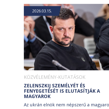
2026.03.15.
KÖZVÉLEMÉNY-KUTATÁSOK
ZELENSZKIJ SZEMÉLYÉT ÉS
FENYEGETÉSÉT IS ELUTASÍTJÁK A
MAGYAROK
Az ukrán elnök nem népszerű a magyar