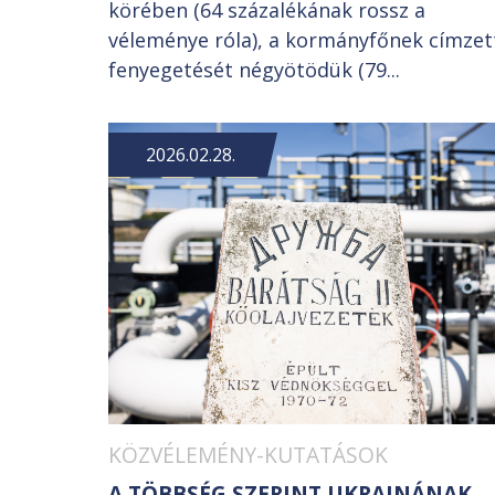
körében (64 százalékának rossz a
véleménye róla), a kormányfőnek címzet
fenyegetését négyötödük (79...
2026.02.28.
KÖZVÉLEMÉNY-KUTATÁSOK
A TÖBBSÉG SZERINT UKRAJNÁNAK