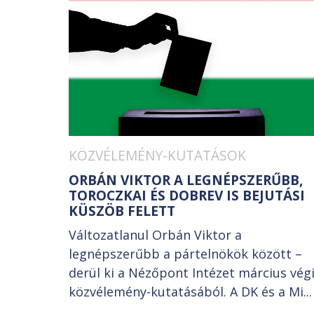
KÖZVÉLEMÉNY-KUTATÁSOK
ORBÁN VIKTOR A LEGNÉPSZERŰBB,
TOROCZKAI ÉS DOBREV IS BEJUTÁSI
KÜSZÖB FELETT
Változatlanul Orbán Viktor a
legnépszerűbb a pártelnökök között –
derül ki a Nézőpont Intézet március vég
közvélemény-kutatásából. A DK és a Mi...