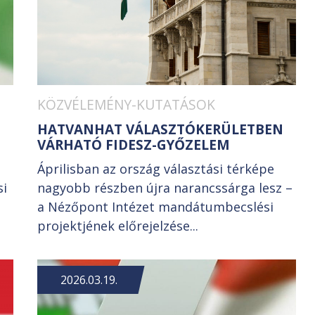
KÖZVÉLEMÉNY-KUTATÁSOK
HATVANHAT VÁLASZTÓKERÜLETBEN
VÁRHATÓ FIDESZ-GYŐZELEM
Áprilisban az ország választási térképe
si
nagyobb részben újra narancssárga lesz –
a Nézőpont Intézet mandátumbecslési
projektjének előrejelzése...
2026.03.19.