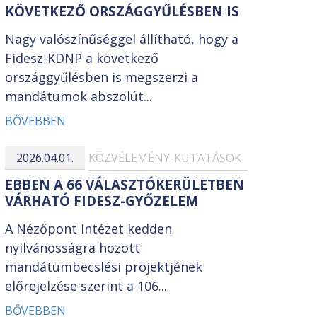
KÖVETKEZŐ ORSZÁGGYŰLÉSBEN IS
Nagy valószínűséggel állítható, hogy a
Fidesz-KDNP a következő
országgyűlésben is megszerzi a
mandátumok abszolút...
BŐVEBBEN
2026.04.01.
KÖZVÉLEMÉNY-KUTATÁSOK
EBBEN A 66 VÁLASZTÓKERÜLETBEN
VÁRHATÓ FIDESZ-GYŐZELEM
A Nézőpont Intézet kedden
nyilvánosságra hozott
mandátumbecslési projektjének
előrejelzése szerint a 106...
BŐVEBBEN