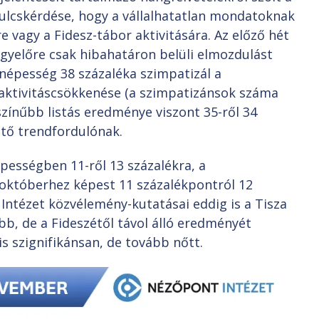
ulcskérdése, hogy a vállalhatatlan mondatoknak
e vagy a Fidesz-tábor aktivitására. Az előző hét
gyelőre csak hibahatáron belüli elmozdulást
 népesség 38 százaléka szimpatizál a
 aktivitáscsökkenése (a szimpatizánsok száma
ószínűbb listás eredménye viszont 35-ről 34
ető trendfordulónak.
épességben 11-ről 13 százalékra, a
 októberhez képest 11 százalékpontról 12
ntézet közvélemény-kutatásai eddig is a Tisza
bb, de a Fideszétől távol álló eredményét
s szignifikánsan, de tovább nőtt.