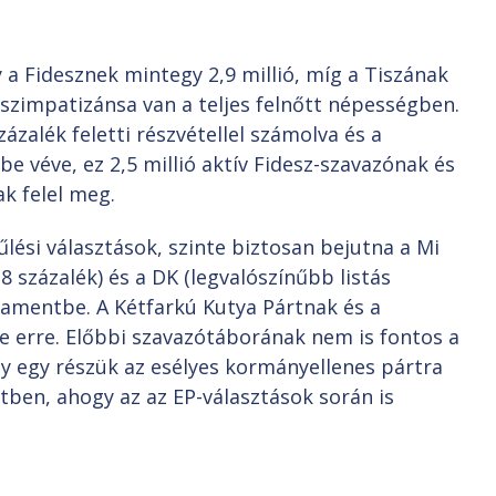
 a Fidesznek mintegy 2,9 millió, míg a Tiszának
t szimpatizánsa van a teljes felnőtt népességben.
ázalék feletti részvétellel számolva és a
e véve, ez 2,5 millió aktív Fidesz-szavazónak és
k felel meg.
ési választások, szinte biztosan bejutna a Mi
 százalék) és a DK (legvalószínűbb listás
lamentbe. A Kétfarkú Kutya Pártnak és a
e erre. Előbbi szavazótáborának nem is fontos a
gy egy részük az esélyes kormányellenes pártra
etben, ahogy az az EP-választások során is