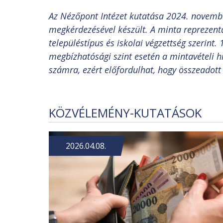
Az Nézőpont Intézet kutatása 2024. november
megkérdezésével készült.
A minta reprezenta
településtípus és iskolai végzettség szerint
megbízhatósági szint esetén a mintavételi hi
számra, ezért előfordulhat, hogy összeadot
KÖZVÉLEMÉNY-KUTATÁSOK
2026.04.08.