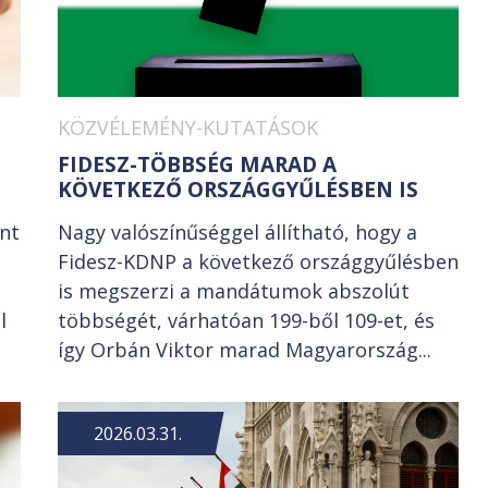
KÖZVÉLEMÉNY-KUTATÁSOK
FIDESZ-TÖBBSÉG MARAD A
KÖVETKEZŐ ORSZÁGGYŰLÉSBEN IS
int
Nagy valószínűséggel állítható, hogy a
Fidesz-KDNP a következő országgyűlésben
is megszerzi a mandátumok abszolút
l
többségét, várhatóan 199-ből 109-et, és
így Orbán Viktor marad Magyarország...
2026.03.31.