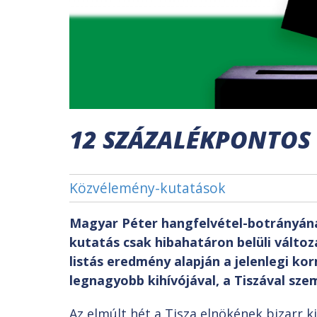
12 SZÁZALÉKPONTOS 
Közvélemény-kutatások
Magyar Péter hangfelvétel-botrányán
kutatás csak hibahatáron belüli válto
listás eredmény alapján a jelenlegi ko
legnagyobb kihívójával, a Tiszával sze
Az elmúlt hét a Tisza elnökének bizarr k