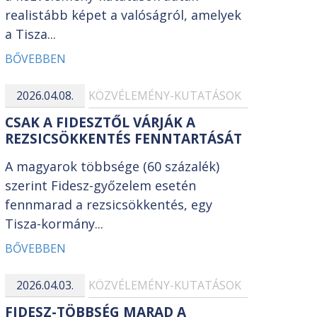
realistább képet a valóságról, amelyek
a Tisza...
BŐVEBBEN
2026.04.08.
KÖZVÉLEMÉNY-KUTATÁSOK
CSAK A FIDESZTŐL VÁRJÁK A
REZSICSÖKKENTÉS FENNTARTÁSÁT
A magyarok többsége (60 százalék)
szerint Fidesz-győzelem esetén
fennmarad a rezsicsökkentés, egy
Tisza-kormány...
BŐVEBBEN
2026.04.03.
KÖZVÉLEMÉNY-KUTATÁSOK
FIDESZ-TÖBBSÉG MARAD A