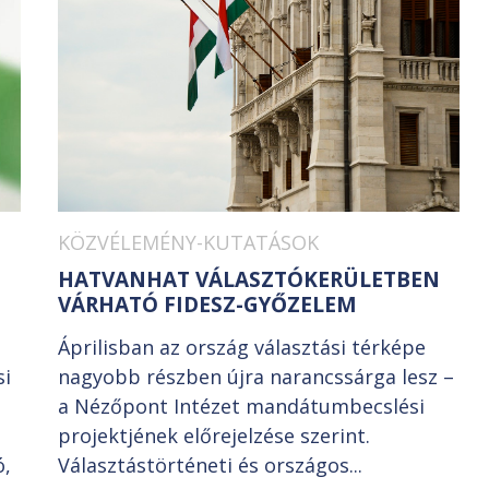
KÖZVÉLEMÉNY-KUTATÁSOK
HATVANHAT VÁLASZTÓKERÜLETBEN
VÁRHATÓ FIDESZ-GYŐZELEM
Áprilisban az ország választási térképe
si
nagyobb részben újra narancssárga lesz –
a Nézőpont Intézet mandátumbecslési
projektjének előrejelzése szerint.
ó,
Választástörténeti és országos...