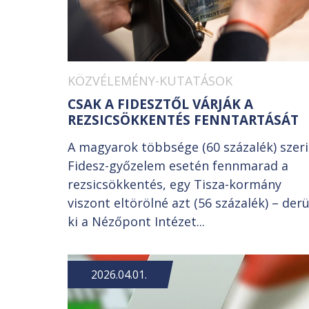
KÖZVÉLEMÉNY-KUTATÁSOK
CSAK A FIDESZTŐL VÁRJÁK A
REZSICSÖKKENTÉS FENNTARTÁSÁT
A magyarok többsége (60 százalék) szer
Fidesz-győzelem esetén fennmarad a
rezsicsökkentés, egy Tisza-kormány
viszont eltörölné azt (56 százalék) – derü
ki a Nézőpont Intézet...
2026.04.01.