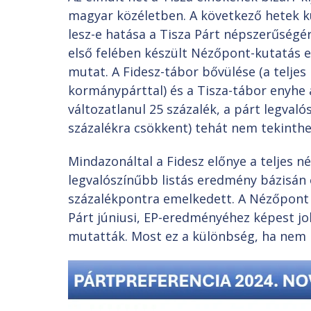
magyar közéletben. A következő hetek k
lesz-e hatása a Tisza Párt népszerűségér
első felében készült Nézőpont-kutatás e
mutat. A Fidesz-tábor bővülése (a teljes
kormánypárttal) és a Tisza-tábor enyhe
változatlanul 25 százalék, a párt legval
százalékra csökkent) tehát nem tekinth
Mindazonáltal a Fidesz előnye a teljes n
legvalószínűbb listás eredmény bázisán
százalékpontra emelkedett. A Nézőpont I
Párt júniusi, EP-eredményéhez képest jo
mutatták. Most ez a különbség, ha nem i