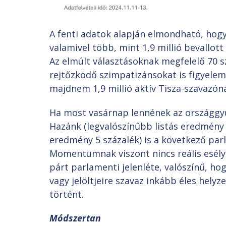
A fenti adatok alapján elmondható, hogy
valamivel több, mint 1,9 millió bevallot
Az elmúlt választásoknak megfelelő 70 sz
rejtőzködő szimpatizánsokat is figyelemb
majdnem 1,9 millió aktív Tisza-szavazóna
Ha most vasárnap lennének az országgyűl
Hazánk (legvalószínűbb listás eredmény 8
eredmény 5 százalék) is a következő par
Momentumnak viszont nincs reális esély
párt parlamenti jelenléte, valószínű, ho
vagy jelöltjeire szavaz inkább éles helyz
történt.
Módszertan