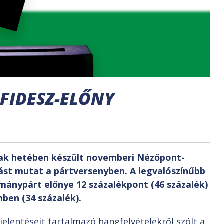
FIDESZ-ELŐNY
ak hetében készült novemberi Nézőpont-
zást mutat a pártversenyben. A legvalószínűbb
rmánypárt előnye 12 százalékpont (46 százalék)
mben (34 százalék).
ijelentéseit tartalmazó hangfelvételekről szólt a