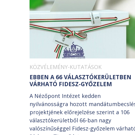
KÖZVÉLEMÉNY-KUTATÁSOK
EBBEN A 66 VÁLASZTÓKERÜLETBEN
VÁRHATÓ FIDESZ-GYŐZELEM
A Nézőpont Intézet kedden
nyilvánosságra hozott mandátumbecslé
projektjének előrejelzése szerint a 106
választókerületből 66-ban nagy
valószínűséggel Fidesz-győzelem várhat