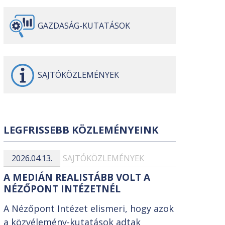
GAZDASÁG-
KUTATÁSOK
SAJTÓ
KÖZLEMÉNYEK
LEGFRISSEBB KÖZLEMÉNYEINK
2026.04.13.
SAJTÓKÖZLEMÉNYEK
A MEDIÁN REALISTÁBB VOLT A
NÉZŐPONT INTÉZETNÉL
A Nézőpont Intézet elismeri, hogy azok
a közvélemény-kutatások adtak