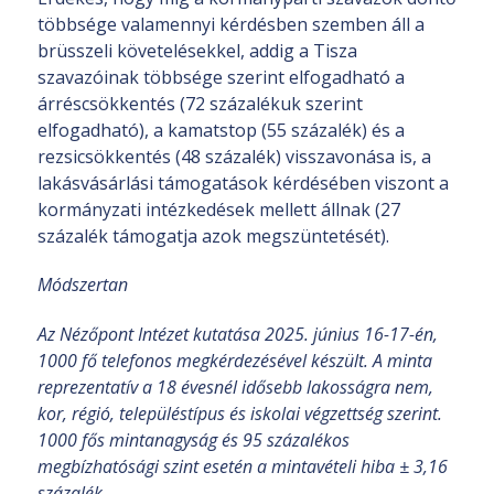
többsége valamennyi kérdésben szemben áll a
brüsszeli követelésekkel, addig a Tisza
szavazóinak többsége szerint elfogadható a
árréscsökkentés (72 százalékuk szerint
elfogadható), a kamatstop (55 százalék) és a
rezsicsökkentés (48 százalék) visszavonása is, a
lakásvásárlási támogatások kérdésében viszont a
kormányzati intézkedések mellett állnak (27
százalék támogatja azok megszüntetését).
Módszertan
Az Nézőpont Intézet kutatása 2025. június 16-17-én,
1000 fő telefonos megkérdezésével készült. A minta
reprezentatív a 18 évesnél idősebb lakosságra nem,
kor, régió, településtípus és iskolai végzettség szerint.
1000 fős mintanagyság és 95 százalékos
megbízhatósági szint esetén a mintavételi hiba ± 3,16
százalék.