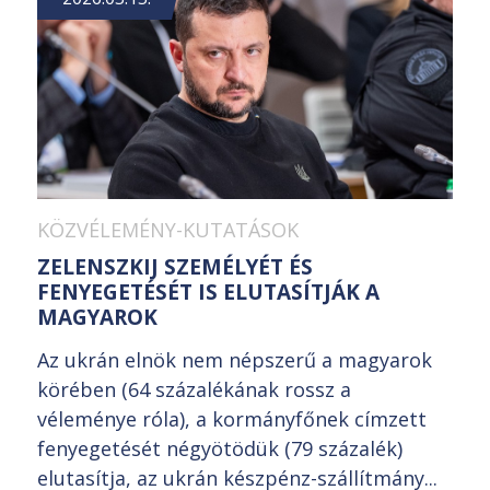
KÖZVÉLEMÉNY-KUTATÁSOK
ZELENSZKIJ SZEMÉLYÉT ÉS
FENYEGETÉSÉT IS ELUTASÍTJÁK A
MAGYAROK
Az ukrán elnök nem népszerű a magyarok
körében (64 százalékának rossz a
véleménye róla), a kormányfőnek címzett
fenyegetését négyötödük (79 százalék)
elutasítja, az ukrán készpénz-szállítmány...