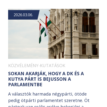
2026.03.06.
KÖZVÉLEMÉNY-KUTATÁSOK
SOKAN AKARJÁK, HOGY A DK ÉS A
KUTYA PÁRT IS BEJUSSON A
PARLAMENTBE
A választók harmada négypárti, ötöde
pedig ötpárti parlamentet szeretne. Öt
pártnak van reális esélye bekerülni a