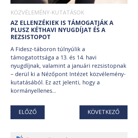
KÖZVÉLEMÉNY-KUTATÁSOK
AZ ELLENZÉKIEK IS TÁMOGATJÁK A
PLUSZ KÉTHAVI NYUGDÍJAT ÉS A
REZSISTOPOT
A Fidesz-táboron túlnyúlik a
támogatottsága a 13. és 14. havi
nyugdíjnak, valamint a januári rezsistopnak
– derül ki a Nézőpont Intézet közvélemény-
kutatásából. Ez azt jelenti, hogy a
kormányellenes...
ELŐZŐ
KÖVETKEZŐ