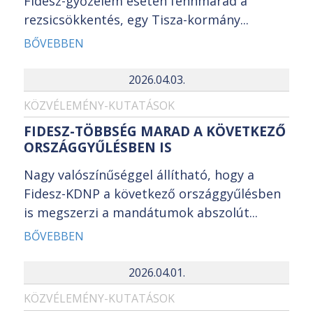
Fidesz-győzelem esetén fennmarad a
rezsicsökkentés, egy Tisza-kormány...
BŐVEBBEN
2026.04.03.
KÖZVÉLEMÉNY-KUTATÁSOK
FIDESZ-TÖBBSÉG MARAD A KÖVETKEZŐ
ORSZÁGGYŰLÉSBEN IS
Nagy valószínűséggel állítható, hogy a
Fidesz-KDNP a következő országgyűlésben
is megszerzi a mandátumok abszolút...
BŐVEBBEN
2026.04.01.
KÖZVÉLEMÉNY-KUTATÁSOK