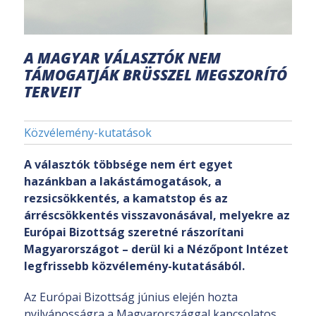
A MAGYAR VÁLASZTÓK NEM
TÁMOGATJÁK BRÜSSZEL MEGSZORÍTÓ
TERVEIT
Közvélemény-kutatások
A választók többsége nem ért egyet
hazánkban a lakástámogatások, a
rezsicsökkentés, a kamatstop és az
árréscsökkentés visszavonásával, melyekre az
Európai Bizottság szeretné rászorítani
Magyarországot – derül ki a Nézőpont Intézet
legfrissebb közvélemény-kutatásából.
Az Európai Bizottság június elején hozta
nyilvánosságra a Magyarországgal kapcsolatos