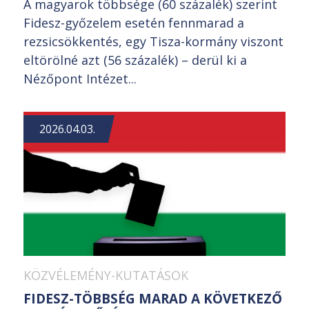
A magyarok többsége (60 százalék) szerint
Fidesz-győzelem esetén fennmarad a
rezsicsökkentés, egy Tisza-kormány viszont
eltörölné azt (56 százalék) – derül ki a
Nézőpont Intézet...
2026.04.03.
KÖZVÉLEMÉNY-KUTATÁSOK
FIDESZ-TÖBBSÉG MARAD A KÖVETKEZŐ