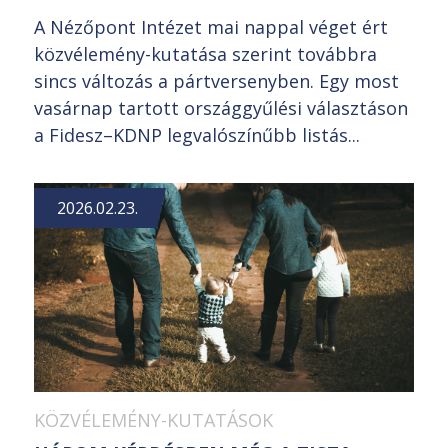
A Nézőpont Intézet mai nappal véget ért
közvélemény-kutatása szerint továbbra
sincs változás a pártversenyben. Egy most
vasárnap tartott országgyűlési választáson
a Fidesz–KDNP legvalószínűbb listás...
2026.02.23.
KÖZVÉLEMÉNY-KUTATÁSOK