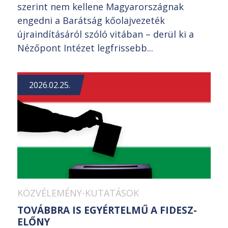
szerint nem kellene Magyarországnak
engedni a Barátság kőolajvezeték
újraindításáról szóló vitában – derül ki a
Nézőpont Intézet legfrissebb...
2026.02.25.
KÖZVÉLEMÉNY-KUTATÁSOK
TOVÁBBRA IS EGYÉRTELMŰ A FIDESZ-
ELŐNY