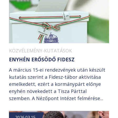
KÖZVÉLEMÉNY-KUTATÁSOK
ENYHÉN ERŐSÖDŐ FIDESZ
A március 15-ei rendezvények után készült
kutatás szerint a Fidesz-tábor aktivitása
emelkedett, ezért a kormánypárt előnye
enyhén növekedett a Tisza Párttal
szemben. A Nézőpont Intézet felmérése...
2026.03.15.