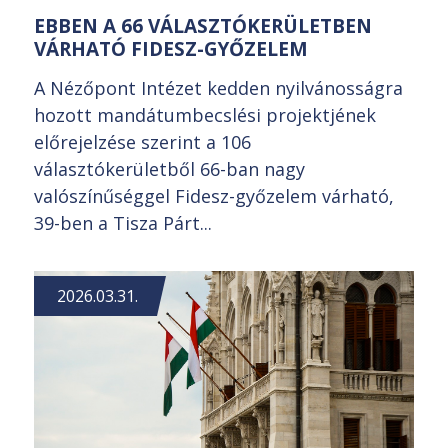
EBBEN A 66 VÁLASZTÓKERÜLETBEN
VÁRHATÓ FIDESZ-GYŐZELEM
A Nézőpont Intézet kedden nyilvánosságra
hozott mandátumbecslési projektjének
előrejelzése szerint a 106
választókerületből 66-ban nagy
valószínűséggel Fidesz-győzelem várható,
39-ben a Tisza Párt...
2026.03.31.