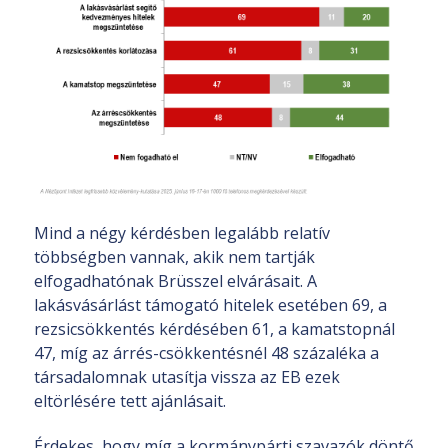
Mind a négy kérdésben legalább relatív
többségben vannak, akik nem tartják
elfogadhatónak Brüsszel elvárásait. A
lakásvásárlást támogató hitelek esetében 69, a
rezsicsökkentés kérdésében 61, a kamatstopnál
47, míg az árrés-csökkentésnél 48 százaléka a
társadalomnak utasítja vissza az EB ezek
eltörlésére tett ajánlásait.
Érdekes, hogy míg a kormánypárti szavazók döntő