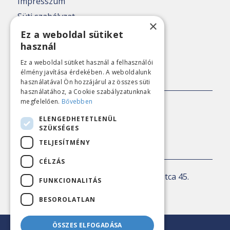
Impresszum
Süti szabályzat
×
Adatkezelési tájékoztató
Ez a weboldal sütiket
használ
Nézőpont archív
Ez a weboldal sütiket használ a felhasználói
élmény javítása érdekében. A weboldalunk
SAJTÓKAPCSOLAT
használatával Ön hozzájárul az összes süti
használatához, a Cookie szabályzatunknak
megfelelően.
Bővebben
E-mail:
sajto@nezopont.hu
ELENGEDHETETLENÜL
SZÜKSÉGES
TELJESÍTMÉNY
KAPCSOLAT
CÉLZÁS
Levelezési cím:
1143 Budapest, Ilka utca 45.
FUNKCIONALITÁS
E-mail:
iroda@nezopont.hu
BESOROLATLAN
ÖSSZES ELFOGADÁSA