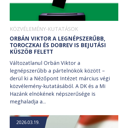
KÖZVÉLEMÉNY-KUTATÁSOK
ORBÁN VIKTOR A LEGNÉPSZERŰBB,
TOROCZKAI ÉS DOBREV IS BEJUTÁSI
KÜSZÖB FELETT
Változatlanul Orbán Viktor a
legnépszerűbb a pártelnökök között –
derül ki a Nézőpont Intézet március végi
közvélemény-kutatásából. A DK és a Mi
Hazánk elnökének népszerűsége is
meghaladja a...
2026.03.19.