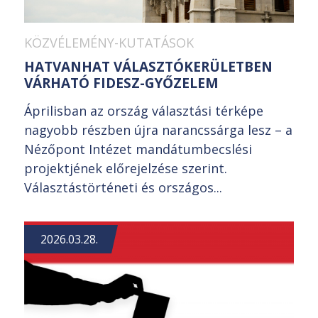
KÖZVÉLEMÉNY-KUTATÁSOK
HATVANHAT VÁLASZTÓKERÜLETBEN
VÁRHATÓ FIDESZ-GYŐZELEM
Áprilisban az ország választási térképe
nagyobb részben újra narancssárga lesz – a
Nézőpont Intézet mandátumbecslési
projektjének előrejelzése szerint.
Választástörténeti és országos...
2026.03.28.