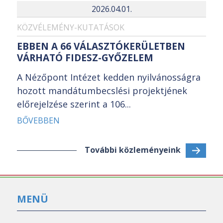
2026.04.01.
KÖZVÉLEMÉNY-KUTATÁSOK
EBBEN A 66 VÁLASZTÓKERÜLETBEN
VÁRHATÓ FIDESZ-GYŐZELEM
A Nézőpont Intézet kedden nyilvánosságra
hozott mandátumbecslési projektjének
előrejelzése szerint a 106...
BŐVEBBEN
További közleményeink
MENÜ