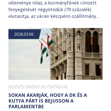
véleménye róla), a kormányfőnek címzett
fenyegetését négyötödük (79 százalék)
elutasítja, az ukrán készpénz-szállítmány...
2026.03.06.
KÖZVÉLEMÉNY-KUTATÁSOK
SOKAN AKARJÁK, HOGY A DK ÉS A
KUTYA PÁRT IS BEJUSSON A
PARLAMENTBE