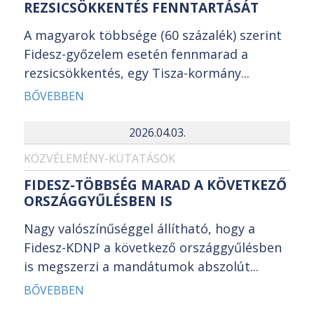
REZSICSÖKKENTÉS FENNTARTÁSÁT
A magyarok többsége (60 százalék) szerint
Fidesz-győzelem esetén fennmarad a
rezsicsökkentés, egy Tisza-kormány...
BŐVEBBEN
2026.04.03.
KÖZVÉLEMÉNY-KUTATÁSOK
FIDESZ-TÖBBSÉG MARAD A KÖVETKEZŐ
ORSZÁGGYŰLÉSBEN IS
Nagy valószínűséggel állítható, hogy a
Fidesz-KDNP a következő országgyűlésben
is megszerzi a mandátumok abszolút...
BŐVEBBEN