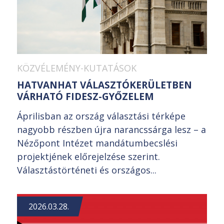
KÖZVÉLEMÉNY-KUTATÁSOK
HATVANHAT VÁLASZTÓKERÜLETBEN
VÁRHATÓ FIDESZ-GYŐZELEM
Áprilisban az ország választási térképe
nagyobb részben újra narancssárga lesz – a
Nézőpont Intézet mandátumbecslési
projektjének előrejelzése szerint.
Választástörténeti és országos...
2026.03.28.