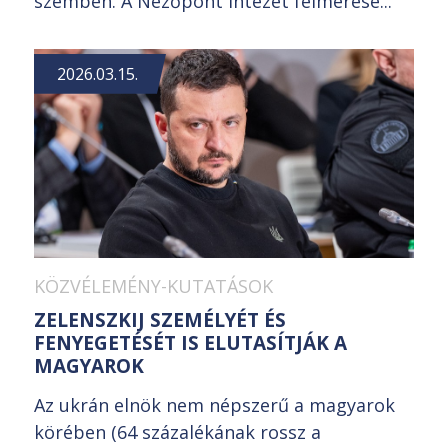
szemben. A Nézőpont Intézet felmérése...
2026.03.15.
KÖZVÉLEMÉNY-KUTATÁSOK
ZELENSZKIJ SZEMÉLYÉT ÉS
FENYEGETÉSÉT IS ELUTASÍTJÁK A
MAGYAROK
Az ukrán elnök nem népszerű a magyarok
körében (64 százalékának rossz a