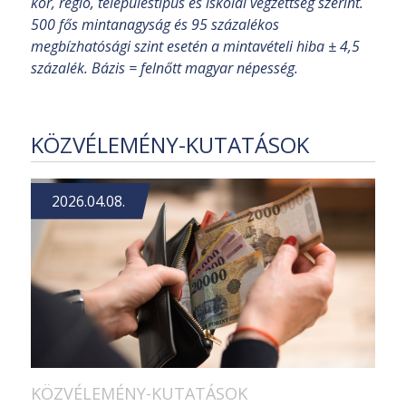
kor, régió, településtípus és iskolai végzettség szerint.
500 fős mintanagyság és 95 százalékos
megbízhatósági szint esetén a mintavételi hiba ± 4,5
százalék. Bázis = felnőtt magyar népesség.
KÖZVÉLEMÉNY-KUTATÁSOK
2026.04.08.
KÖZVÉLEMÉNY-KUTATÁSOK