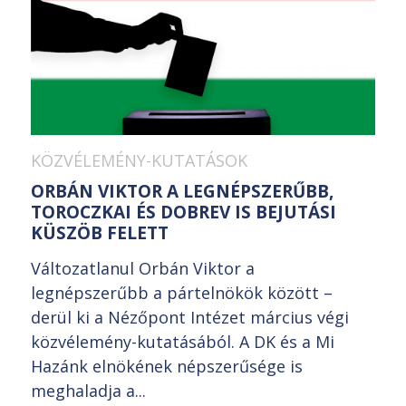
KÖZVÉLEMÉNY-KUTATÁSOK
ORBÁN VIKTOR A LEGNÉPSZERŰBB,
TOROCZKAI ÉS DOBREV IS BEJUTÁSI
KÜSZÖB FELETT
Változatlanul Orbán Viktor a
legnépszerűbb a pártelnökök között –
derül ki a Nézőpont Intézet március végi
közvélemény-kutatásából. A DK és a Mi
Hazánk elnökének népszerűsége is
meghaladja a...