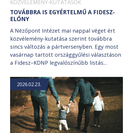
KÖZVÉLEMÉNY-KUTATÁSOK
TOVÁBBRA IS EGYÉRTELMŰ A FIDESZ-
ELŐNY
A Nézőpont Intézet mai nappal véget ért
közvélemény-kutatása szerint továbbra
sincs változás a pártversenyben. Egy most
vasárnap tartott országgyűlési választáson
a Fidesz–KDNP legvalószínűbb listás...
2026.02.23.