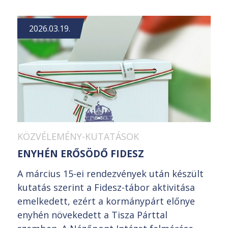
2026.03.19.
KÖZVÉLEMÉNY-KUTATÁSOK
ENYHÉN ERŐSÖDŐ FIDESZ
A március 15-ei rendezvények után készült
kutatás szerint a Fidesz-tábor aktivitása
emelkedett, ezért a kormánypárt előnye
enyhén növekedett a Tisza Párttal