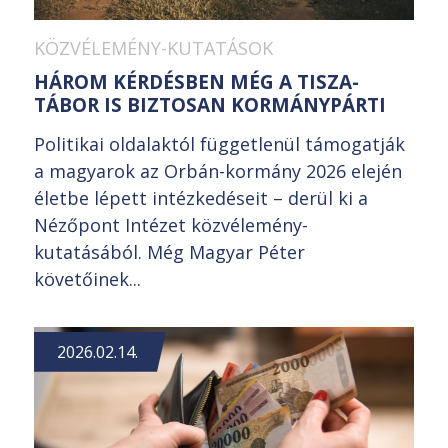
KÖZVÉLEMÉNY-KUTATÁSOK
HÁROM KÉRDÉSBEN MÉG A TISZA-
TÁBOR IS BIZTOSAN KORMÁNYPÁRTI
Politikai oldalaktól függetlenül támogatják
a magyarok az Orbán-kormány 2026 elején
életbe lépett intézkedéseit – derül ki a
Nézőpont Intézet közvélemény-
kutatásából. Még Magyar Péter
követőinek...
2026.02.14.