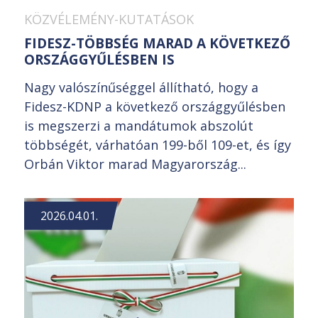
KÖZVÉLEMÉNY-KUTATÁSOK
FIDESZ-TÖBBSÉG MARAD A KÖVETKEZŐ
ORSZÁGGYŰLÉSBEN IS
Nagy valószínűséggel állítható, hogy a
Fidesz-KDNP a következő országgyűlésben
is megszerzi a mandátumok abszolút
többségét, várhatóan 199-ből 109-et, és így
Orbán Viktor marad Magyarország...
2026.04.01.