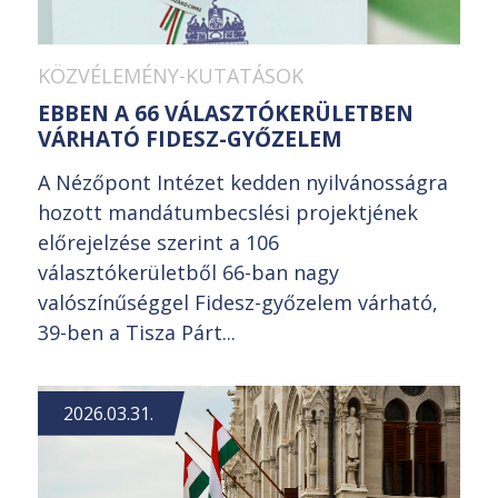
KÖZVÉLEMÉNY-KUTATÁSOK
EBBEN A 66 VÁLASZTÓKERÜLETBEN
VÁRHATÓ FIDESZ-GYŐZELEM
A Nézőpont Intézet kedden nyilvánosságra
hozott mandátumbecslési projektjének
előrejelzése szerint a 106
választókerületből 66-ban nagy
valószínűséggel Fidesz-győzelem várható,
39-ben a Tisza Párt...
2026.03.31.