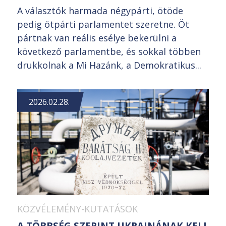
A választók harmada négypárti, ötöde
pedig ötpárti parlamentet szeretne. Öt
pártnak van reális esélye bekerülni a
következő parlamentbe, és sokkal többen
drukkolnak a Mi Hazánk, a Demokratikus...
2026.02.28.
KÖZVÉLEMÉNY-KUTATÁSOK
A TÖBBSÉG SZERINT UKRAJNÁNAK KELL