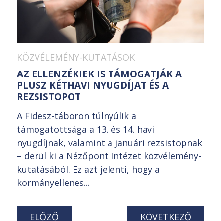
KÖZVÉLEMÉNY-KUTATÁSOK
AZ ELLENZÉKIEK IS TÁMOGATJÁK A
PLUSZ KÉTHAVI NYUGDÍJAT ÉS A
REZSISTOPOT
A Fidesz-táboron túlnyúlik a
támogatottsága a 13. és 14. havi
nyugdíjnak, valamint a januári rezsistopnak
– derül ki a Nézőpont Intézet közvélemény-
kutatásából. Ez azt jelenti, hogy a
kormányellenes...
ELŐZŐ
KÖVETKEZŐ