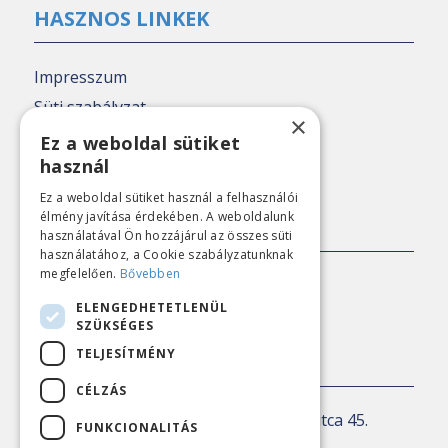
HASZNOS LINKEK
Impresszum
Süti szabályzat
×
Adatkezelési tájékoztató
Ez a weboldal sütiket
használ
Nézőpont archív
Ez a weboldal sütiket használ a felhasználói
élmény javítása érdekében. A weboldalunk
SAJTÓKAPCSOLAT
használatával Ön hozzájárul az összes süti
használatához, a Cookie szabályzatunknak
megfelelően.
Bővebben
E-mail:
sajto@nezopont.hu
ELENGEDHETETLENÜL
SZÜKSÉGES
TELJESÍTMÉNY
KAPCSOLAT
CÉLZÁS
Levelezési cím:
1143 Budapest, Ilka utca 45.
FUNKCIONALITÁS