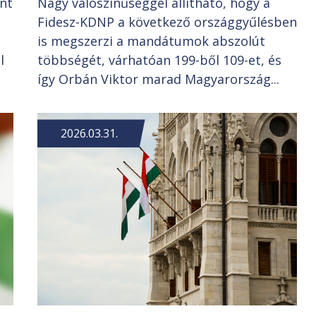
int
Nagy valószínűséggel állítható, hogy a
Fidesz-KDNP a következő országgyűlésben
is megszerzi a mandátumok abszolút
l
többségét, várhatóan 199-ből 109-et, és
így Orbán Viktor marad Magyarország...
2026.03.31.