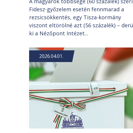
A magyarok többsége (60 százalék) szer
Fidesz-győzelem esetén fennmarad a
rezsicsökkentés, egy Tisza-kormány
viszont eltörölné azt (56 százalék) – derü
ki a Nézőpont Intézet...
2026.04.01.