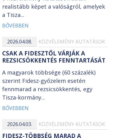
realistább képet a valóságról, amelyek
a Tisza...
BŐVEBBEN
2026.04.08.
KÖZVÉLEMÉNY-KUTATÁSOK
CSAK A FIDESZTŐL VÁRJÁK A
REZSICSÖKKENTÉS FENNTARTÁSÁT
A magyarok többsége (60 százalék)
szerint Fidesz-győzelem esetén
fennmarad a rezsicsökkentés, egy
Tisza-kormány...
BŐVEBBEN
2026.04.03.
KÖZVÉLEMÉNY-KUTATÁSOK
FIDESZ-TÖBBSÉG MARAD A