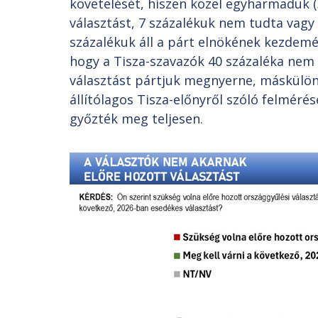
követelését, hiszen közel egyharmaduk (3
választást, 7 százalékuk nem tudta vagy
százalékuk áll a párt elnökének kezdemé
hogy a Tisza-szavazók 40 százaléka nem
választást pártjuk megnyerne, máskülön
állítólagos Tisza-előnyről szóló felmér
győzték meg teljesen.