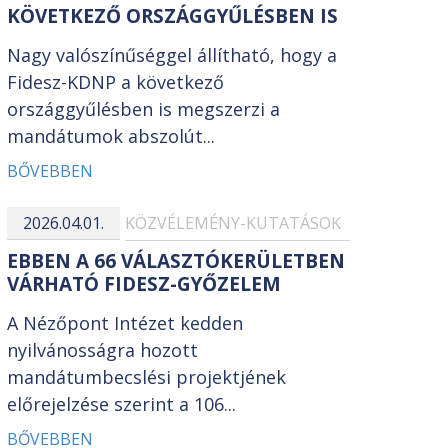
KÖVETKEZŐ ORSZÁGGYŰLÉSBEN IS
Nagy valószínűséggel állítható, hogy a
Fidesz-KDNP a következő
országgyűlésben is megszerzi a
mandátumok abszolút...
BŐVEBBEN
2026.04.01.
KÖZVÉLEMÉNY-KUTATÁSOK
EBBEN A 66 VÁLASZTÓKERÜLETBEN
VÁRHATÓ FIDESZ-GYŐZELEM
A Nézőpont Intézet kedden
nyilvánosságra hozott
mandátumbecslési projektjének
előrejelzése szerint a 106...
BŐVEBBEN