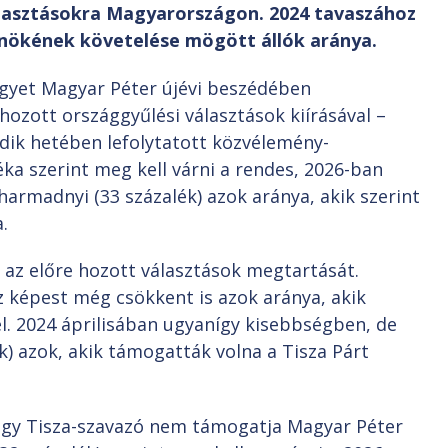
álasztásokra Magyarországon. 2024 tavaszához
lnökének követelése mögött állók aránya.
egyet Magyar Péter újévi beszédében
hozott országgyűlési választások kiírásával –
dik hetében lefolytatott közvélemény-
éka szerint meg kell várni a rendes, 2026-ban
armadnyi (33 százalék) azok aránya, akik szerint
.
 az előre hozott választások megtartását.
z képest még csökkent is azok aránya, akik
l. 2024 áprilisában ugyanígy kisebbségben, de
k) azok, akik támogatták volna a Tisza Párt
 négy Tisza-szavazó nem támogatja Magyar Péter