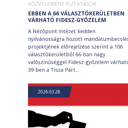
KÖZVÉLEMÉNY-KUTATÁSOK
EBBEN A 66 VÁLASZTÓKERÜLETBEN
VÁRHATÓ FIDESZ-GYŐZELEM
A Nézőpont Intézet kedden
nyilvánosságra hozott mandátumbecslé
projektjének előrejelzése szerint a 106
választókerületből 66-ban nagy
valószínűséggel Fidesz-győzelem várhat
39-ben a Tisza Párt...
2026.03.28.