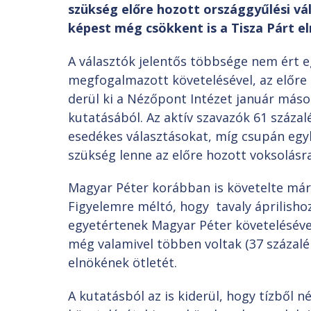
szükség előre hozott országgyűlési v
képest még csökkent is a Tisza Párt e
A választók jelentős többsége nem ért 
megfogalmazott követelésével, az előre 
derül ki a Nézőpont Intézet január máso
kutatásából. Az aktív szavazók 61 százal
esedékes választásokat, míg csupán egyh
szükség lenne az előre hozott voksolásra
Magyar Péter korábban is követelte már
Figyelemre méltó, hogy tavaly áprilisho
egyetértenek Magyar Péter követeléséve
még valamivel többen voltak (37 százalé
elnökének ötletét.
A kutatásból az is kiderül, hogy tízből