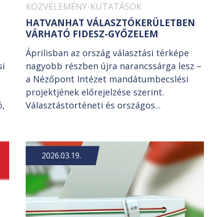
KÖZVÉLEMÉNY-KUTATÁSOK
HATVANHAT VÁLASZTÓKERÜLETBEN
VÁRHATÓ FIDESZ-GYŐZELEM
Áprilisban az ország választási térképe
si
nagyobb részben újra narancssárga lesz –
a Nézőpont Intézet mandátumbecslési
projektjének előrejelzése szerint.
ó,
Választástörténeti és országos...
2026.03.19.