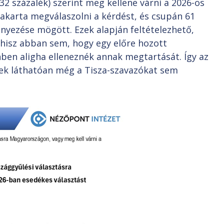
2 százalék) szerint meg kellene várni a 2026-os
 akarta megválaszolni a kérdést, és csupán 61
nyezése mögött. Ezek alapján feltételezhető,
 hisz abban sem, hogy egy előre hozott
ben aligha elleneznék annak megtartását. Így az
ések láthatóan még a Tisza-szavazókat sem