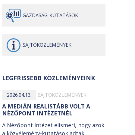
GAZDASÁG-
KUTATÁSOK
SAJTÓ
KÖZLEMÉNYEK
LEGFRISSEBB KÖZLEMÉNYEINK
2026.04.13.
SAJTÓKÖZLEMÉNYEK
A MEDIÁN REALISTÁBB VOLT A
NÉZŐPONT INTÉZETNÉL
A Nézőpont Intézet elismeri, hogy azok
a közvélemény-kutatások adtak