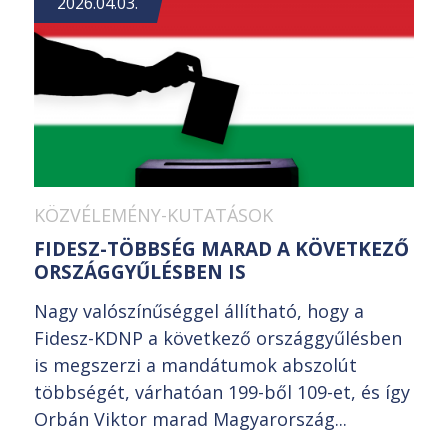
2026.04.03.
KÖZVÉLEMÉNY-KUTATÁSOK
FIDESZ-TÖBBSÉG MARAD A KÖVETKEZŐ
ORSZÁGGYŰLÉSBEN IS
Nagy valószínűséggel állítható, hogy a
Fidesz-KDNP a következő országgyűlésben
is megszerzi a mandátumok abszolút
többségét, várhatóan 199-ből 109-et, és így
Orbán Viktor marad Magyarország...