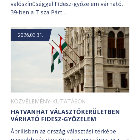
valószínűséggel Fidesz-győzelem várható,
39-ben a Tisza Párt...
2026.03.31.
KÖZVÉLEMÉNY-KUTATÁSOK
HATVANHAT VÁLASZTÓKERÜLETBEN
VÁRHATÓ FIDESZ-GYŐZELEM
Áprilisban az ország választási térképe
nagyobb részben újra narancssárga lesz – a