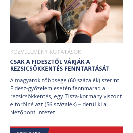
KÖZVÉLEMÉNY-KUTATÁSOK
CSAK A FIDESZTŐL VÁRJÁK A
REZSICSÖKKENTÉS FENNTARTÁSÁT
A magyarok többsége (60 százalék) szerint
Fidesz-győzelem esetén fennmarad a
rezsicsökkentés, egy Tisza-kormány viszont
eltörölné azt (56 százalék) – derül ki a
Nézőpont Intézet...