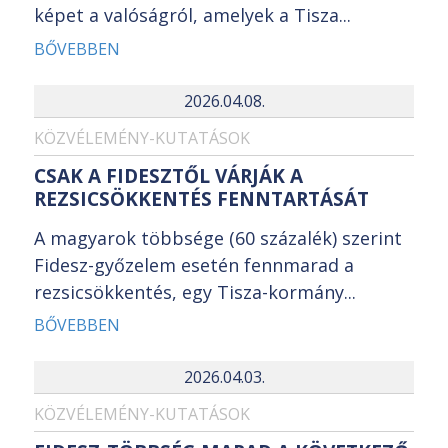
képet a valóságról, amelyek a Tisza...
BŐVEBBEN
2026.04.08.
KÖZVÉLEMÉNY-KUTATÁSOK
CSAK A FIDESZTŐL VÁRJÁK A
REZSICSÖKKENTÉS FENNTARTÁSÁT
A magyarok többsége (60 százalék) szerint
Fidesz-győzelem esetén fennmarad a
rezsicsökkentés, egy Tisza-kormány...
BŐVEBBEN
2026.04.03.
KÖZVÉLEMÉNY-KUTATÁSOK