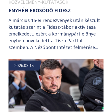
KÖZVÉLEMÉNY-KUTATÁSOK
ENYHÉN ERŐSÖDŐ FIDESZ
A március 15-ei rendezvények után készült
kutatás szerint a Fidesz-tábor aktivitása
emelkedett, ezért a kormánypárt előnye
enyhén növekedett a Tisza Párttal
szemben. A Nézőpont Intézet felmérése...
2026.03.15.