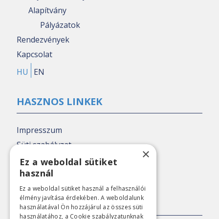
Alapítvány
Pályázatok
Rendezvények
Kapcsolat
HU
EN
HASZNOS LINKEK
Impresszum
Süti szabályzat
×
Adatkezelési tájékoztató
Ez a weboldal sütiket
használ
Nézőpont archív
Ez a weboldal sütiket használ a felhasználói
élmény javítása érdekében. A weboldalunk
SAJTÓKAPCSOLAT
használatával Ön hozzájárul az összes süti
használatához, a Cookie szabályzatunknak