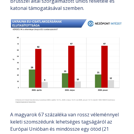
Brüsszel által szorgalmazott uniós felvétele és
katonai támogatásával szemben.
A magyarok 67 százaléka van rossz véleménnyel
keleti szomszédunk lehetséges tagságáról az
Európai Unióban és mindössze egy ötöd (21