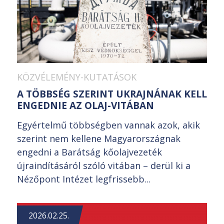
KÖZVÉLEMÉNY-KUTATÁSOK
A TÖBBSÉG SZERINT UKRAJNÁNAK KELL
ENGEDNIE AZ OLAJ-VITÁBAN
Egyértelmű többségben vannak azok, akik
szerint nem kellene Magyarországnak
engedni a Barátság kőolajvezeték
újraindításáról szóló vitában – derül ki a
Nézőpont Intézet legfrissebb...
2026.02.25.