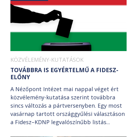
KÖZVÉLEMÉNY-KUTATÁSOK
TOVÁBBRA IS EGYÉRTELMŰ A FIDESZ-
ELŐNY
A Nézőpont Intézet mai nappal véget ért
közvélemény-kutatása szerint továbbra
sincs változás a pártversenyben. Egy most
vasárnap tartott országgyűlési választáson
a Fidesz–KDNP legvalószínűbb listás...