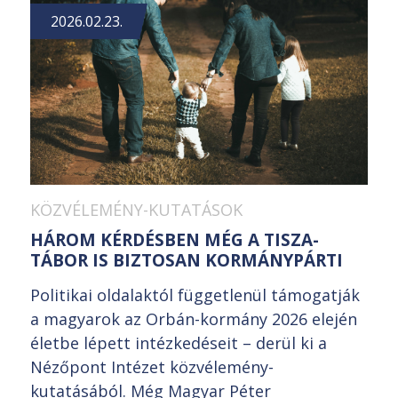
2026.02.23.
KÖZVÉLEMÉNY-KUTATÁSOK
HÁROM KÉRDÉSBEN MÉG A TISZA-
TÁBOR IS BIZTOSAN KORMÁNYPÁRTI
Politikai oldalaktól függetlenül támogatják
a magyarok az Orbán-kormány 2026 elején
életbe lépett intézkedéseit – derül ki a
Nézőpont Intézet közvélemény-
kutatásából. Még Magyar Péter