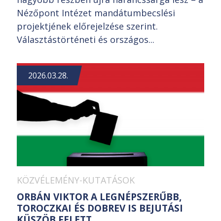
Nézőpont Intézet mandátumbecslési
projektjének előrejelzése szerint.
Választástörténeti és országos...
2026.03.28.
KÖZVÉLEMÉNY-KUTATÁSOK
ORBÁN VIKTOR A LEGNÉPSZERŰBB,
TOROCZKAI ÉS DOBREV IS BEJUTÁSI
KÜSZÖB FELETT