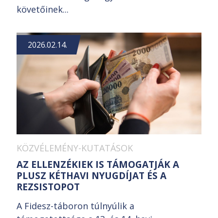
követőinek...
2026.02.14.
KÖZVÉLEMÉNY-KUTATÁSOK
AZ ELLENZÉKIEK IS TÁMOGATJÁK A
PLUSZ KÉTHAVI NYUGDÍJAT ÉS A
REZSISTOPOT
A Fidesz-táboron túlnyúlik a