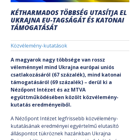
KÉTHARMADOS TÖBBSÉG UTASÍTJA EL
UKRAJNA EU-TAGSÁGÁT ÉS KATONAI
TÁMOGATÁSÁT
Közvélemény-kutatások
A magyarok nagy többsége van rossz
véleménnyel mind Ukrajna európai uniós
csatlakozásáról (67 százalék), mind katonai
támogatásáról (69 százalék) – derül ki a
Nézőpont Intézet és az MTVA
együttműködésében közölt közvélemény-
kutatás eredményeiből.
A Nézőpont Intézet legfrissebb közvélemény-
kutatásának eredményei egyértelmű elutasító
álláspontot tükröznek hazánkban Ukrajna