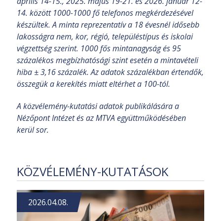
április 14-15., 2025. május 19-21. és 2026. január 12-
14. között 1000-1000 fő telefonos megkérdezésével
készültek. A minta reprezentatív a 18 évesnél idősebb
lakosságra nem, kor, régió, településtípus és iskolai
végzettség szerint. 1000 fős mintanagyság és 95
százalékos megbízhatósági szint esetén a mintavételi
hiba ± 3,16 százalék. Az adatok százalékban értendők,
összegük a kerekítés miatt eltérhet a 100-tól.
A közvélemény-kutatási adatok publikálására a
Nézőpont Intézet és az MTVA együttműködésében
kerül sor.
KÖZVÉLEMÉNY-KUTATÁSOK
2026.04.08.