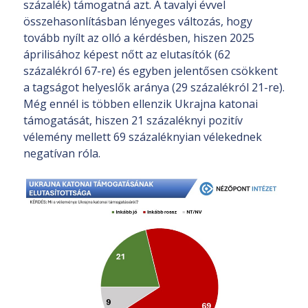
százalék) támogatná azt. A tavalyi évvel
összehasonlításban lényeges változás, hogy
tovább nyílt az olló a kérdésben, hiszen 2025
áprilisához képest nőtt az elutasítók (62
százalékról 67-re) és egyben jelentősen csökkent
a tagságot helyeslők aránya (29 százalékról 21-re).
Még ennél is többen ellenzik Ukrajna katonai
támogatását, hiszen 21 százaléknyi pozitív
vélemény mellett 69 százaléknyian vélekednek
negatívan róla.