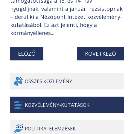
támogatottsága a 13. és 14. havi
nyugdíjnak, valamint a januári rezsistopnak
– derül ki a Nézőpont Intézet közvélemény-
kutatásából. Ez azt jelenti, hogy a
kormányellenes...
ELŐZŐ
KÖVETKEZŐ
ÖSSZES
KÖZLEMÉNY
KÖZVÉLEMÉNY-
KUTATÁSOK
POLITIKAI
ELEMZÉSEK