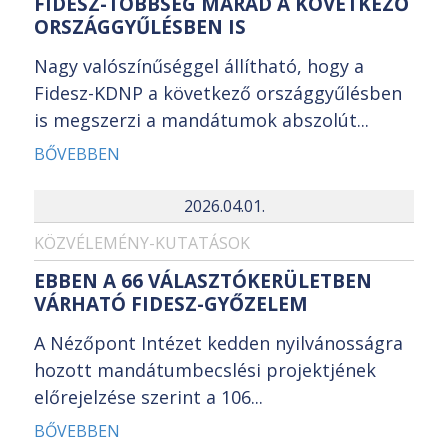
FIDESZ-TÖBBSÉG MARAD A KÖVETKEZŐ
ORSZÁGGYŰLÉSBEN IS
Nagy valószínűséggel állítható, hogy a
Fidesz-KDNP a következő országgyűlésben
is megszerzi a mandátumok abszolút...
BŐVEBBEN
2026.04.01.
KÖZVÉLEMÉNY-KUTATÁSOK
EBBEN A 66 VÁLASZTÓKERÜLETBEN
VÁRHATÓ FIDESZ-GYŐZELEM
A Nézőpont Intézet kedden nyilvánosságra
hozott mandátumbecslési projektjének
előrejelzése szerint a 106...
BŐVEBBEN