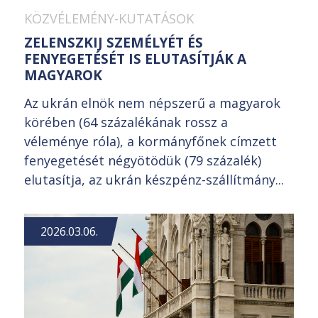
KÖZVÉLEMÉNY-KUTATÁSOK
ZELENSZKIJ SZEMÉLYÉT ÉS
FENYEGETÉSÉT IS ELUTASÍTJÁK A
MAGYAROK
Az ukrán elnök nem népszerű a magyarok
körében (64 százalékának rossz a
véleménye róla), a kormányfőnek címzett
fenyegetését négyötödük (79 százalék)
elutasítja, az ukrán készpénz-szállítmány...
2026.03.06.