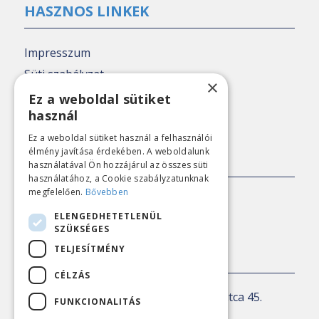
HASZNOS LINKEK
Impresszum
Süti szabályzat
×
Adatkezelési tájékoztató
Ez a weboldal sütiket
használ
Nézőpont archív
Ez a weboldal sütiket használ a felhasználói
élmény javítása érdekében. A weboldalunk
SAJTÓKAPCSOLAT
használatával Ön hozzájárul az összes süti
használatához, a Cookie szabályzatunknak
megfelelően.
Bővebben
E-mail:
sajto@nezopont.hu
ELENGEDHETETLENÜL
SZÜKSÉGES
TELJESÍTMÉNY
KAPCSOLAT
CÉLZÁS
Levelezési cím:
1143 Budapest, Ilka utca 45.
FUNKCIONALITÁS