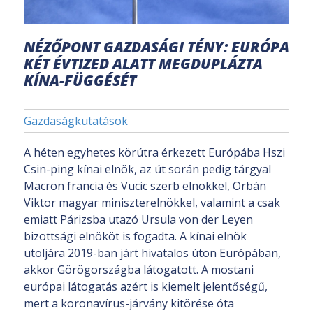
NÉZŐPONT GAZDASÁGI TÉNY: EURÓPA
KÉT ÉVTIZED ALATT MEGDUPLÁZTA
KÍNA-FÜGGÉSÉT
Gazdaságkutatások
A héten egyhetes körútra érkezett Európába Hszi
Csin-ping kínai elnök, az út során pedig tárgyal
Macron francia és Vucic szerb elnökkel, Orbán
Viktor magyar miniszterelnökkel, valamint a csak
emiatt Párizsba utazó Ursula von der Leyen
bizottsági elnököt is fogadta. A kínai elnök
utoljára 2019-ban járt hivatalos úton Európában,
akkor Görögországba látogatott. A mostani
európai látogatás azért is kiemelt jelentőségű,
mert a koronavírus-járvány kitörése óta