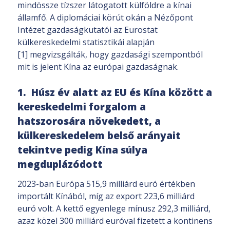
mindössze tízszer látogatott külföldre a kínai
államfő. A diplomáciai körút okán a Nézőpont
Intézet gazdaságkutatói az Eurostat
külkereskedelmi statisztikái alapján
[1] megvizsgálták, hogy gazdasági szempontból
mit is jelent Kína az európai gazdaságnak.
1. Húsz év alatt az EU és Kína között a
kereskedelmi forgalom a
hatszorosára növekedett, a
külkereskedelem belső arányait
tekintve pedig Kína súlya
megduplázódott
2023-ban Európa 515,9 milliárd euró értékben
importált Kínából, míg az export 223,6 milliárd
euró volt. A kettő egyenlege mínusz 292,3 milliárd,
azaz közel 300 milliárd euróval fizetett a kontinens