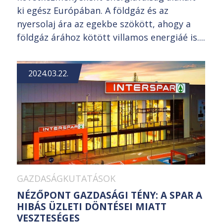
ki egész Európában. A földgáz és az
nyersolaj ára az egekbe szökött, ahogy a
földgáz árához kötött villamos energiáé is....
2024.03.22.
GAZDASÁGKUTATÁSOK
NÉZŐPONT GAZDASÁGI TÉNY: A SPAR A
HIBÁS ÜZLETI DÖNTÉSEI MIATT
VESZTESÉGES