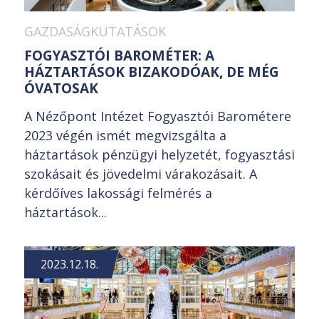
GAZDASÁGKUTATÁSOK
FOGYASZTÓI BAROMÉTER: A
HÁZTARTÁSOK BIZAKODÓAK, DE MÉG
ÓVATOSAK
A Nézőpont Intézet Fogyasztói Barométere
2023 végén ismét megvizsgálta a
háztartások pénzügyi helyzetét, fogyasztási
szokásait és jövedelmi várakozásait. A
kérdőíves lakossági felmérés a
háztartások...
2023.12.18.