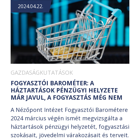
2024.04.22.
GAZDASÁGKUTATÁSOK
FOGYASZTÓI BAROMÉTER: A
HÁZTARTÁSOK PÉNZÜGYI HELYZETE
MÁR JAVUL, A FOGYASZTÁS MÉG NEM
A Nézőpont Intézet Fogyasztói Barométere
2024 március végén ismét megvizsgálta a
háztartások pénzügyi helyzetét, fogyasztási
szokásait, jövedelmi várakozásait és terveit.