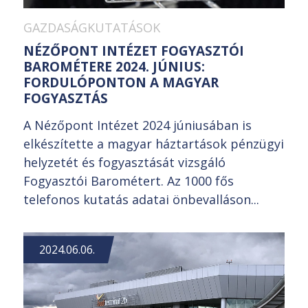
GAZDASÁGKUTATÁSOK
NÉZŐPONT INTÉZET FOGYASZTÓI
BAROMÉTERE 2024. JÚNIUS:
FORDULÓPONTON A MAGYAR
FOGYASZTÁS
A Nézőpont Intézet 2024 júniusában is
elkészítette a magyar háztartások pénzügyi
helyzetét és fogyasztását vizsgáló
Fogyasztói Barométert. Az 1000 fős
telefonos kutatás adatai önbevalláson...
2024.06.06.