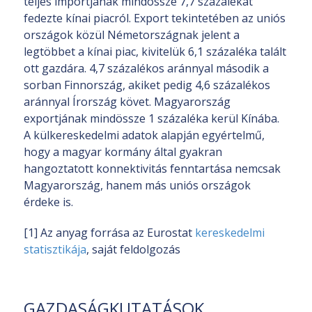
teljes importjának mindössze 7,7 százalékát
fedezte kínai piacról. Export tekintetében az uniós
országok közül Németországnak jelent a
legtöbbet a kínai piac, kivitelük 6,1 százaléka talált
ott gazdára. 4,7 százalékos aránnyal második a
sorban Finnország, akiket pedig 4,6 százalékos
aránnyal Írország követ. Magyarország
exportjának mindössze 1 százaléka kerül Kínába.
A külkereskedelmi adatok alapján egyértelmű,
hogy a magyar kormány által gyakran
hangoztatott konnektivitás fenntartása nemcsak
Magyarország, hanem más uniós országok
érdeke is.
[1] Az anyag forrása az Eurostat
kereskedelmi
statisztikája
, saját feldolgozás
GAZDASÁGKUTATÁSOK