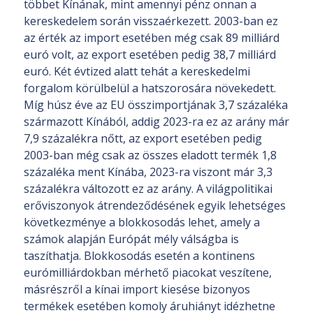
többet Kínának, mint amennyi pénz onnan a
kereskedelem során visszaérkezett. 2003-ban ez
az érték az import esetében még csak 89 milliárd
euró volt, az export esetében pedig 38,7 milliárd
euró. Két évtized alatt tehát a kereskedelmi
forgalom körülbelül a hatszorosára növekedett.
Míg húsz éve az EU összimportjának 3,7 százaléka
származott Kínából, addig 2023-ra ez az arány már
7,9 százalékra nőtt, az export esetében pedig
2003-ban még csak az összes eladott termék 1,8
százaléka ment Kínába, 2023-ra viszont már 3,3
százalékra változott ez az arány. A világpolitikai
erőviszonyok átrendeződésének egyik lehetséges
következménye a blokkosodás lehet, amely a
számok alapján Európát mély válságba is
taszíthatja. Blokkosodás esetén a kontinens
eurómilliárdokban mérhető piacokat veszítene,
másrészről a kínai import kiesése bizonyos
termékek esetében komoly áruhiányt idézhetne