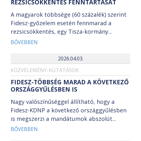
REZSICSÖKKENTÉS FENNTARTÁSÁT
A magyarok többsége (60 százalék) szerint
Fidesz-győzelem esetén fennmarad a
rezsicsökkentés, egy Tisza-kormány...
BŐVEBBEN
2026.04.03.
KÖZVÉLEMÉNY-KUTATÁSOK
FIDESZ-TÖBBSÉG MARAD A KÖVETKEZŐ
ORSZÁGGYŰLÉSBEN IS
Nagy valószínűséggel állítható, hogy a
Fidesz-KDNP a következő országgyűlésben
is megszerzi a mandátumok abszolút...
BŐVEBBEN