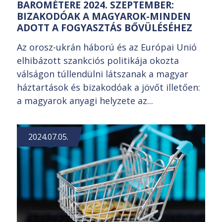
BAROMÉTERE 2024. SZEPTEMBER:
BIZAKODÓAK A MAGYAROK-MINDEN
ADOTT A FOGYASZTÁS BŐVÜLÉSÉHEZ
Az orosz-ukrán háború és az Európai Unió
elhibázott szankciós politikája okozta
válságon túllendülni látszanak a magyar
háztartások és bizakodóak a jövőt illetően:
a magyarok anyagi helyzete az...
2024.07.05.