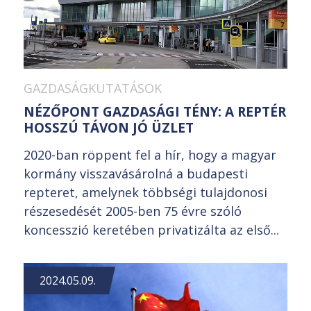
GAZDASÁGKUTATÁSOK
NÉZŐPONT GAZDASÁGI TÉNY: A REPTÉR
HOSSZÚ TÁVON JÓ ÜZLET
2020-ban röppent fel a hír, hogy a magyar
kormány visszavásárolná a budapesti
repteret, amelynek többségi tulajdonosi
részesedését 2005-ben 75 évre szóló
koncesszió keretében privatizálta az első...
2024.05.09.