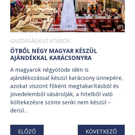
GAZDASÁGKUTATÁSOK
ÖTBŐL NÉGY MAGYAR KÉSZÜL
AJÁNDÉKKAL KARÁCSONYRA
A magyarok négyötöde idén is
ajándékozással készül karácsony ünnepére,
azokat viszont főként megtakarításból és
jövedelemből vásárolják, a hitelből való
költekezésre szinte senki nem készül –
derül...
ELŐZŐ
KÖVETKEZŐ