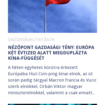
GAZDASÁGKUTATÁSOK
NÉZŐPONT GAZDASÁGI TÉNY: EURÓPA
KÉT ÉVTIZED ALATT MEGDUPLÁZTA
KÍNA-FÜGGÉSÉT
A héten egyhetes körútra érkezett
Európába Hszi Csin-ping kínai elnök, az út
során pedig tárgyal Macron francia és Vucic
szerb elnökkel, Orbán Viktor magyar
miniszterelnökkel, valamint a csak emiatt...