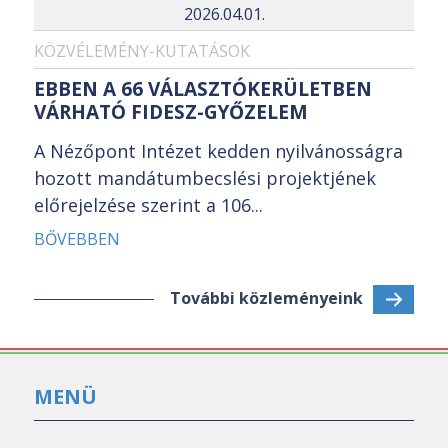
2026.04.01.
KÖZVÉLEMÉNY-KUTATÁSOK
EBBEN A 66 VÁLASZTÓKERÜLETBEN
VÁRHATÓ FIDESZ-GYŐZELEM
A Nézőpont Intézet kedden nyilvánosságra
hozott mandátumbecslési projektjének
előrejelzése szerint a 106...
BŐVEBBEN
További közleményeink
MENÜ