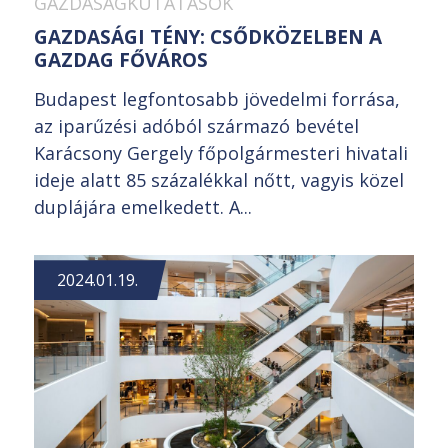
GAZDASÁGKUTATÁSOK
GAZDASÁGI TÉNY: CSŐDKÖZELBEN A
GAZDAG FŐVÁROS
Budapest legfontosabb jövedelmi forrása,
az iparűzési adóból származó bevétel
Karácsony Gergely főpolgármesteri hivatali
ideje alatt 85 százalékkal nőtt, vagyis közel
duplájára emelkedett. A...
2024.01.19.