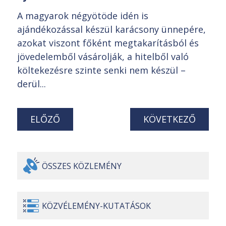
A magyarok négyötöde idén is
ajándékozással készül karácsony ünnepére,
azokat viszont főként megtakarításból és
jövedelemből vásárolják, a hitelből való
költekezésre szinte senki nem készül –
derül...
ELŐZŐ
KÖVETKEZŐ
ÖSSZES
KÖZLEMÉNY
KÖZVÉLEMÉNY-
KUTATÁSOK