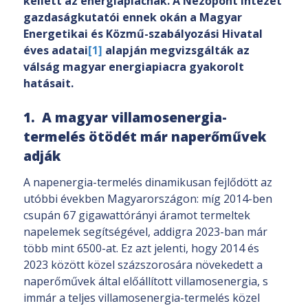
kellett az energiapiacnak. A Nézőpont Intézet
gazdaságkutatói ennek okán a Magyar
Energetikai és Közmű-szabályozási Hivatal
éves adatai
[1]
alapján megvizsgálták az
válság magyar energiapiacra gyakorolt
hatásait.
1. A magyar villamosenergia-
termelés ötödét már naperőművek
adják
A napenergia-termelés dinamikusan fejlődött az
utóbbi években Magyarországon: míg 2014-ben
csupán 67 gigawattórányi áramot termeltek
napelemek segítségével, addigra 2023-ban már
több mint 6500-at. Ez azt jelenti, hogy 2014 és
2023 között közel százszorosára növekedett a
naperőművek által előállított villamosenergia, s
immár a teljes villamosenergia-termelés közel