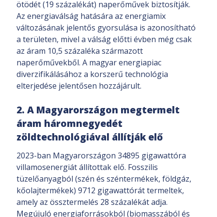
ötödét (19 százalékát) naperőművek biztosítják.
Az energiaválság hatására az energiamix
változásának jelentős gyorsulása is azonosítható
a területen, mivel a válság előtti évben még csak
az áram 10,5 százaléka származott
naperőművekből. A magyar energiapiac
diverzifikálásához a korszerű technológia
elterjedése jelentősen hozzájárult.
2. A Magyarországon megtermelt
áram háromnegyedét
zöldtechnológiával állítják elő
2023-ban Magyarországon 34895 gigawattóra
villamosenergiát állítottak elő. Fosszilis
tüzelőanyagból (szén és széntermékek, földgáz,
kőolajtermékek) 9712 gigawattórát termeltek,
amely az össztermelés 28 százalékát adja.
Megújuló energiaforrásokból (biomasszából és