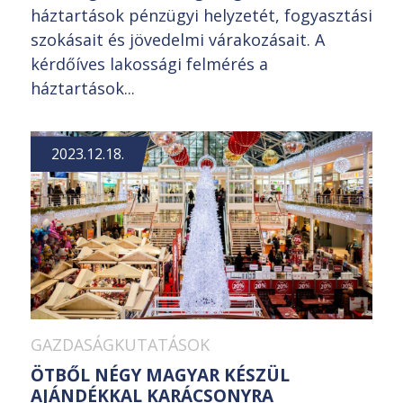
háztartások pénzügyi helyzetét, fogyasztási
szokásait és jövedelmi várakozásait. A
kérdőíves lakossági felmérés a
háztartások...
2023.12.18.
GAZDASÁGKUTATÁSOK
ÖTBŐL NÉGY MAGYAR KÉSZÜL
AJÁNDÉKKAL KARÁCSONYRA