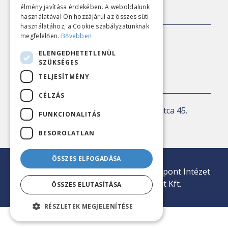
élmény javítása érdekében. A weboldalunk
SAJTÓKAPCSOLAT
használatával Ön hozzájárul az összes süti
használatához, a Cookie szabályzatunknak
megfelelően.
Bővebben
E-mail:
sajto@nezopont.hu
ELENGEDHETETLENÜL
SZÜKSÉGES
TELJESÍTMÉNY
KAPCSOLAT
CÉLZÁS
Levelezési cím:
1143 Budapest, Ilka utca 45.
FUNKCIONALITÁS
E-mail:
iroda@nezopont.hu
BESOROLATLAN
ÖSSZES ELFOGADÁSA
© 2026 Minden jog fenntartva | Nézőpont Intézet
Közvélemény-kutató Nonprofit Kft.
ÖSSZES ELUTASÍTÁSA
RÉSZLETEK MEGJELENÍTÉSE