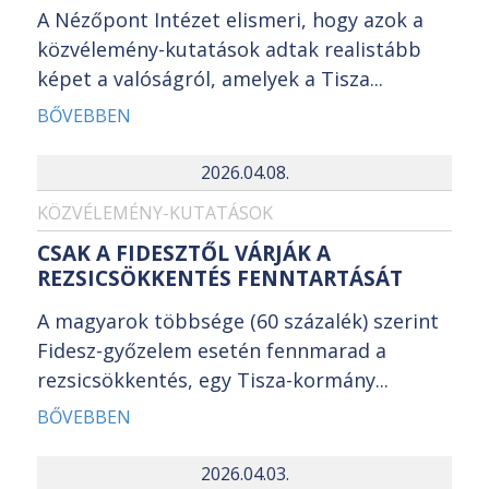
A Nézőpont Intézet elismeri, hogy azok a
közvélemény-kutatások adtak realistább
képet a valóságról, amelyek a Tisza...
BŐVEBBEN
2026.04.08.
KÖZVÉLEMÉNY-KUTATÁSOK
CSAK A FIDESZTŐL VÁRJÁK A
REZSICSÖKKENTÉS FENNTARTÁSÁT
A magyarok többsége (60 százalék) szerint
Fidesz-győzelem esetén fennmarad a
rezsicsökkentés, egy Tisza-kormány...
BŐVEBBEN
2026.04.03.