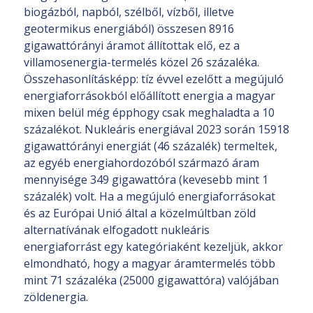
biogázból, napból, szélből, vízből, illetve
geotermikus energiából) összesen 8916
gigawattórányi áramot állítottak elő, ez a
villamosenergia-termelés közel 26 százaléka.
Összehasonlításképp: tíz évvel ezelőtt a megújuló
energiaforrásokból előállított energia a magyar
mixen belül még épphogy csak meghaladta a 10
százalékot. Nukleáris energiával 2023 során 15918
gigawattórányi energiát (46 százalék) termeltek,
az egyéb energiahordozóból származó áram
mennyisége 349 gigawattóra (kevesebb mint 1
százalék) volt. Ha a megújuló energiaforrásokat
és az Európai Unió által a közelmúltban zöld
alternatívának elfogadott nukleáris
energiaforrást egy kategóriaként kezeljük, akkor
elmondható, hogy a magyar áramtermelés több
mint 71 százaléka (25000 gigawattóra) valójában
zöldenergia.