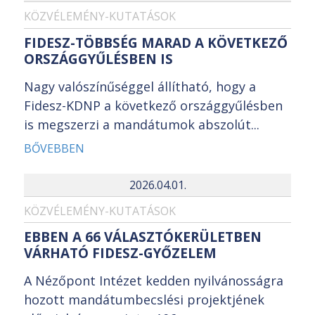
KÖZVÉLEMÉNY-KUTATÁSOK
FIDESZ-TÖBBSÉG MARAD A KÖVETKEZŐ
ORSZÁGGYŰLÉSBEN IS
Nagy valószínűséggel állítható, hogy a
Fidesz-KDNP a következő országgyűlésben
is megszerzi a mandátumok abszolút...
BŐVEBBEN
2026.04.01.
KÖZVÉLEMÉNY-KUTATÁSOK
EBBEN A 66 VÁLASZTÓKERÜLETBEN
VÁRHATÓ FIDESZ-GYŐZELEM
A Nézőpont Intézet kedden nyilvánosságra
hozott mandátumbecslési projektjének