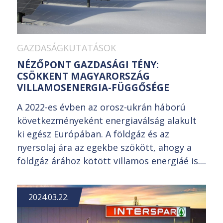
GAZDASÁGKUTATÁSOK
NÉZŐPONT GAZDASÁGI TÉNY:
CSÖKKENT MAGYARORSZÁG
VILLAMOSENERGIA-FÜGGŐSÉGE
A 2022-es évben az orosz-ukrán háború
következményeként energiaválság alakult
ki egész Európában. A földgáz és az
nyersolaj ára az egekbe szökött, ahogy a
földgáz árához kötött villamos energiáé is....
2024.03.22.