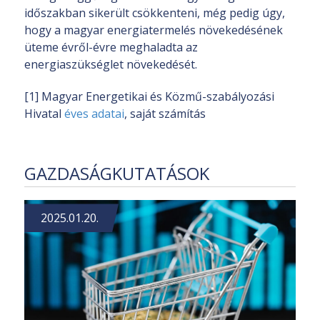
időszakban sikerült csökkenteni, még pedig úgy,
hogy a magyar energiatermelés növekedésének
üteme évről-évre meghaladta az
energiaszükséglet növekedését.
[1] Magyar Energetikai és Közmű-szabályozási
Hivatal
éves adatai
, saját számítás
GAZDASÁGKUTATÁSOK
2025.01.20.