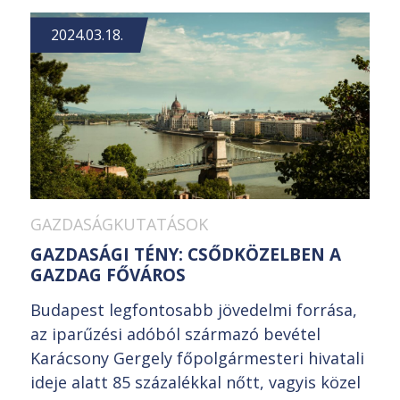
2024.03.18.
GAZDASÁGKUTATÁSOK
GAZDASÁGI TÉNY: CSŐDKÖZELBEN A
GAZDAG FŐVÁROS
Budapest legfontosabb jövedelmi forrása,
az iparűzési adóból származó bevétel
Karácsony Gergely főpolgármesteri hivatali
ideje alatt 85 százalékkal nőtt, vagyis közel