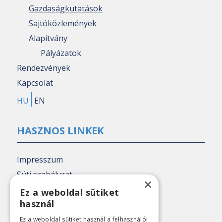
Gazdaságkutatások
Sajtóközlemények
Alapítvány
Pályázatok
Rendezvények
Kapcsolat
HU
EN
HASZNOS LINKEK
Impresszum
Süti szabályzat
×
Adatkezelési tájékoztató
Ez a weboldal sütiket
használ
Nézőpont archív
Ez a weboldal sütiket használ a felhasználói