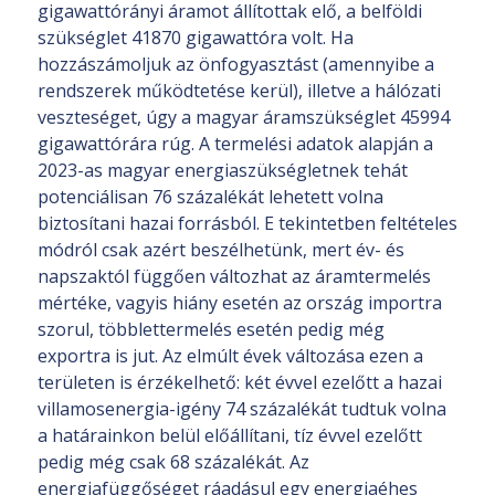
gigawattórányi áramot állítottak elő, a belföldi
szükséglet 41870 gigawattóra volt. Ha
hozzászámoljuk az önfogyasztást (amennyibe a
rendszerek működtetése kerül), illetve a hálózati
veszteséget, úgy a magyar áramszükséglet 45994
gigawattórára rúg. A termelési adatok alapján a
2023-as magyar energiaszükségletnek tehát
potenciálisan 76 százalékát lehetett volna
biztosítani hazai forrásból. E tekintetben feltételes
módról csak azért beszélhetünk, mert év- és
napszaktól függően változhat az áramtermelés
mértéke, vagyis hiány esetén az ország importra
szorul, többlettermelés esetén pedig még
exportra is jut. Az elmúlt évek változása ezen a
területen is érzékelhető: két évvel ezelőtt a hazai
villamosenergia-igény 74 százalékát tudtuk volna
a határainkon belül előállítani, tíz évvel ezelőtt
pedig még csak 68 százalékát. Az
energiafüggőséget ráadásul egy energiaéhes