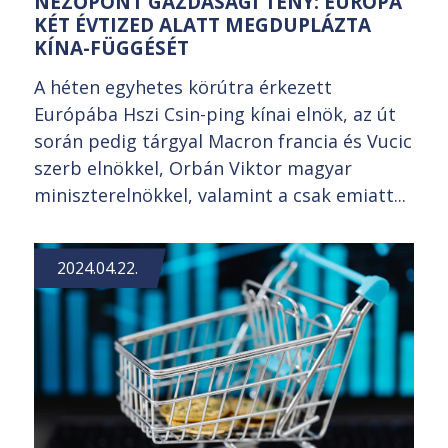
NÉZŐPONT GAZDASÁGI TÉNY: EURÓPA
KÉT ÉVTIZED ALATT MEGDUPLÁZTA
KÍNA-FÜGGÉSÉT
A héten egyhetes körútra érkezett
Európába Hszi Csin-ping kínai elnök, az út
során pedig tárgyal Macron francia és Vucic
szerb elnökkel, Orbán Viktor magyar
miniszterelnökkel, valamint a csak emiatt...
2024.04.22.