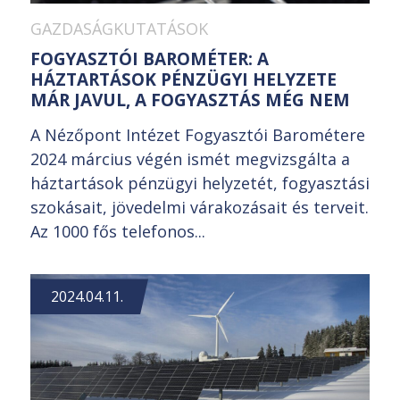
GAZDASÁGKUTATÁSOK
FOGYASZTÓI BAROMÉTER: A
HÁZTARTÁSOK PÉNZÜGYI HELYZETE
MÁR JAVUL, A FOGYASZTÁS MÉG NEM
A Nézőpont Intézet Fogyasztói Barométere
2024 március végén ismét megvizsgálta a
háztartások pénzügyi helyzetét, fogyasztási
szokásait, jövedelmi várakozásait és terveit.
Az 1000 fős telefonos...
2024.04.11.