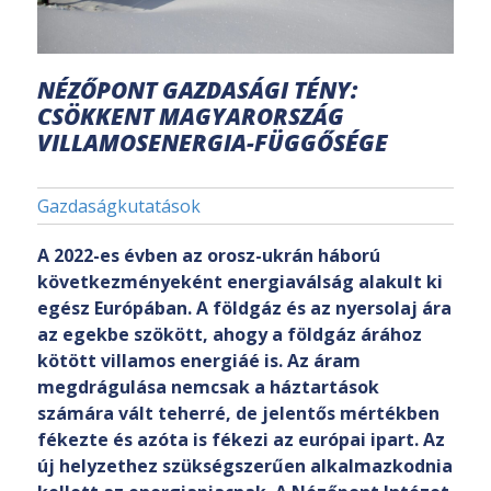
NÉZŐPONT GAZDASÁGI TÉNY:
CSÖKKENT MAGYARORSZÁG
VILLAMOSENERGIA-FÜGGŐSÉGE
Gazdaságkutatások
A 2022-es évben az orosz-ukrán háború
következményeként energiaválság alakult ki
egész Európában. A földgáz és az nyersolaj ára
az egekbe szökött, ahogy a földgáz árához
kötött villamos energiáé is. Az áram
megdrágulása nemcsak a háztartások
számára vált teherré, de jelentős mértékben
fékezte és azóta is fékezi az európai ipart. Az
új helyzethez szükségszerűen alkalmazkodnia