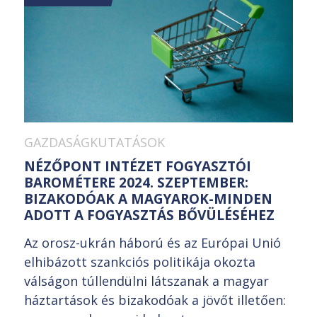
GAZDASÁGKUTATÁSOK
NÉZŐPONT INTÉZET FOGYASZTÓI
BAROMÉTERE 2024. SZEPTEMBER:
BIZAKODÓAK A MAGYAROK-MINDEN
ADOTT A FOGYASZTÁS BŐVÜLÉSÉHEZ
Az orosz-ukrán háború és az Európai Unió
elhibázott szankciós politikája okozta
válságon túllendülni látszanak a magyar
háztartások és bizakodóak a jövőt illetően: