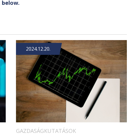
k
below.
2024.12.20.
GAZDASÁGKUTATÁSOK