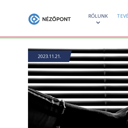
RÓLUNK
TEV
2023.11.21.