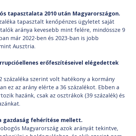
iós tapasztalata 2010 után Magyarországon.
aléka tapasztalt kenőpénzes ügyletet saját
ztalók aránya kevesebb mint felére, mindössze 9
ban már 2022-ben és 2023-ban is jobb
int Ausztria.
upcióellenes erőfeszítéseivel elégedettek
 százaléka szerint volt hatékony a kormány
an ez az arány elérte a 36 százalékot. Ebben a
ozik hazánk, csak az osztrákok (39 százalék) és
azánkat.
 gazdaság fehérítése mellett.
 dobogós Magyarország azok arányát tekintve,