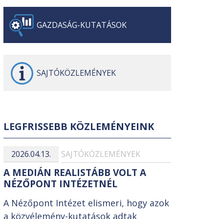
GAZDASÁG-
KUTATÁSOK
SAJTÓ
KÖZLEMÉNYEK
LEGFRISSEBB KÖZLEMÉNYEINK
2026.04.13.
SAJTÓKÖZLEMÉNYEK
A MEDIÁN REALISTÁBB VOLT A
NÉZŐPONT INTÉZETNÉL
A Nézőpont Intézet elismeri, hogy azok
a közvélemény-kutatások adtak