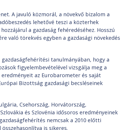
net. A javuló közmorál, a növekvő bizalom a
adóbeszedés lehetővé teszi a közterhek
a hozzájárul a gazdaság fehéredéséhez. Hosszú
re való törekvés egyben a gazdasági növekedés
ei gazdaságfehérítési tanulmányában, hogy a
tozások figyelembevételével vizsgálja meg a
 eredményeit az Eurobarometer és saját
Európai Bizottság gazdasági becsléseinek
Bulgária, Csehország, Horvátország,
Szlovákia és Szlovénia idősoros eredményeinek
gazdaságfehérítés nemcsak a 2010 előtti
 összehasonlítva is sikeres.