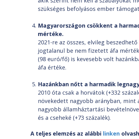
akik szerint nem kell a szabályokat m
szükséges befolyásos ember támogatá
Magyarországon csökkent a harmadi
mértéke.
2021-re az összes, elvileg beszedhető
jogtalanul be nem fizetett áfa mérté
(98 euró/fő) is kevesebb volt hazánkba
áfa értéke.
Hazánkban nőtt a harmadik legnagy
2010 óta csak a horvátok (+332 százal
növekedett nagyobb arányban, mint a
nagyobb államháztartási bevételnövek
és a cseheké (+73 százalék).
A teljes elemzés az alábbi
linken
olvash