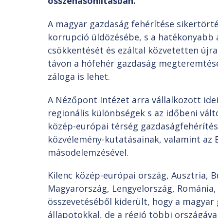
összehasonlításban.
A magyar gazdaság fehérítése sikertörté
korrupció üldözésébe, s a hatékonyabb 
csökkentését és ezáltal közvetetten újr
távon a hófehér gazdaság megteremtésé
záloga is lehet.
A Nézőpont Intézet arra vállalkozott id
regionális különbségek s az időbeni vál
közép-európai térség gazdaságfehérítés
közvélemény-kutatásainak, valamint az 
másodelemzésével.
Kilenc közép-európai ország, Ausztria, 
Magyarország, Lengyelország, Románia, 
összevetéséből kiderült, hogy a magyar 
állapotokkal, de a régió többi országával