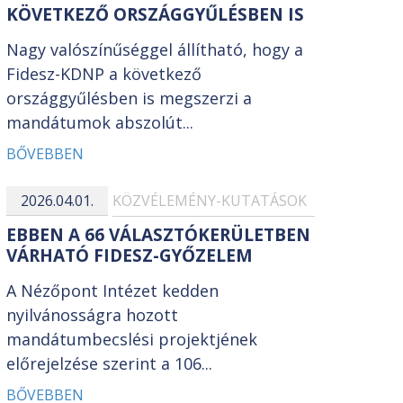
KÖVETKEZŐ ORSZÁGGYŰLÉSBEN IS
Nagy valószínűséggel állítható, hogy a
Fidesz-KDNP a következő
országgyűlésben is megszerzi a
mandátumok abszolút...
BŐVEBBEN
2026.04.01.
KÖZVÉLEMÉNY-KUTATÁSOK
EBBEN A 66 VÁLASZTÓKERÜLETBEN
VÁRHATÓ FIDESZ-GYŐZELEM
A Nézőpont Intézet kedden
nyilvánosságra hozott
mandátumbecslési projektjének
előrejelzése szerint a 106...
BŐVEBBEN