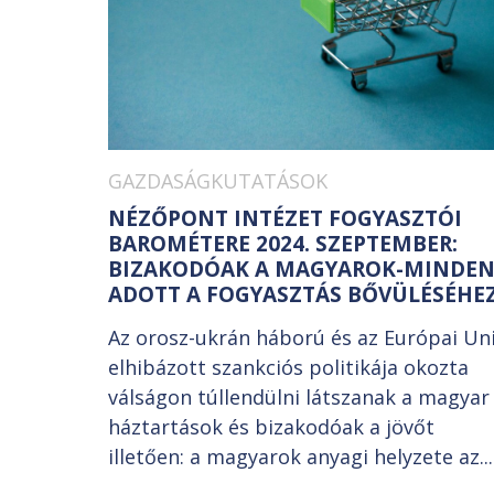
GAZDASÁGKUTATÁSOK
NÉZŐPONT INTÉZET FOGYASZTÓI
BAROMÉTERE 2024. SZEPTEMBER:
BIZAKODÓAK A MAGYAROK-MINDE
ADOTT A FOGYASZTÁS BŐVÜLÉSÉHE
Az orosz-ukrán háború és az Európai Un
elhibázott szankciós politikája okozta
válságon túllendülni látszanak a magyar
háztartások és bizakodóak a jövőt
illetően: a magyarok anyagi helyzete az...