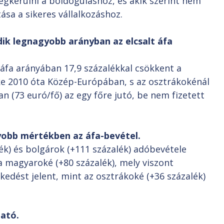
egkerülni a boldoguláshoz, és akik szerint nem
sa a sikeres vállalkozáshoz.
k legnagyobb arányban az elcsalt áfa
 áfa arányában 17,9 százalékkal csökkent a
ke 2010 óta Közép-Európában, s az osztrákokénál
n (73 euró/fő) az egy főre jutó, be nem fizetett
obb mértékben az áfa-bevétel.
ék) és bolgárok (+111 százalék) adóbevétele
 magyaroké (+80 százalék), mely viszont
edést jelent, mint az osztrákoké (+36 százalék)
ató.