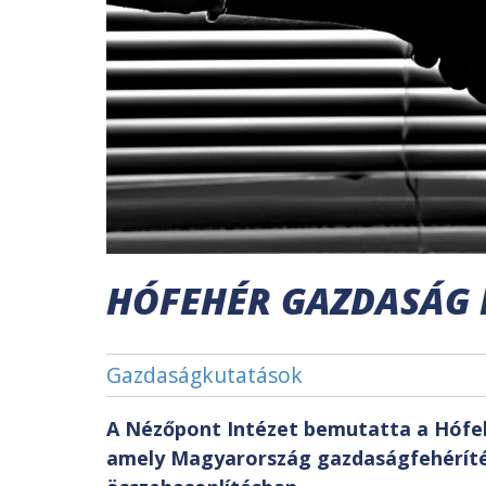
HÓFEHÉR GAZDASÁG F
Gazdaságkutatások
A Nézőpont Intézet bemutatta a Hófeh
amely Magyarország gazdaságfehéríté