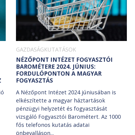
GAZDASÁGKUTATÁSOK
NÉZŐPONT INTÉZET FOGYASZTÓI
BAROMÉTERE 2024. JÚNIUS:
N
FORDULÓPONTON A MAGYAR
Z
FOGYASZTÁS
ió
A Nézőpont Intézet 2024 júniusában is
elkészítette a magyar háztartások
pénzügyi helyzetét és fogyasztását
vizsgáló Fogyasztói Barométert. Az 1000
fős telefonos kutatás adatai
önbevalláson...