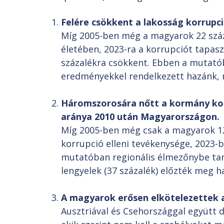
Felére csökkent a lakosság korrupc
Míg 2005-ben még a magyarok 22 száz
életében, 2023-ra a korrupciót tapas
százalékra csökkent. Ebben a mutató
eredményekkel rendelkezett hazánk, m
Háromszorosára nőtt a kormány korr
aránya 2010 után Magyarországon.
Míg 2005-ben még csak a magyarok 12
korrupció elleni tevékenysége, 2023-b
mutatóban regionális élmezőnybe tart
lengyelek (37 százalék) előzték meg h
A magyarok erősen elkötelezettek a
Ausztriával és Csehországgal együtt