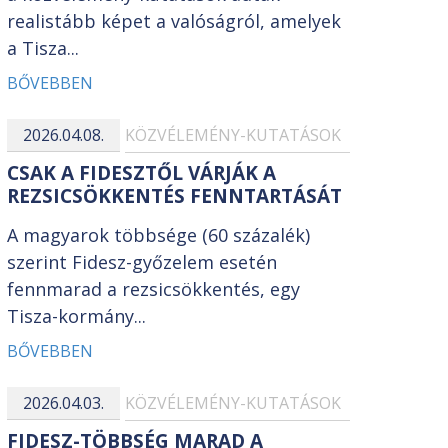
realistább képet a valóságról, amelyek
a Tisza...
BŐVEBBEN
2026.04.08.
KÖZVÉLEMÉNY-KUTATÁSOK
CSAK A FIDESZTŐL VÁRJÁK A
REZSICSÖKKENTÉS FENNTARTÁSÁT
A magyarok többsége (60 százalék)
szerint Fidesz-győzelem esetén
fennmarad a rezsicsökkentés, egy
Tisza-kormány...
BŐVEBBEN
2026.04.03.
KÖZVÉLEMÉNY-KUTATÁSOK
FIDESZ-TÖBBSÉG MARAD A