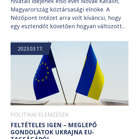
hivatali idejének első évét Novák Katalin,
Magyarország köztársasági elnöke. A
Nézőpont Intézet arra volt kíváncsi, hogy
egy esztendőt követően hogyan változott...
2023.03.17.
POLITIKAI ELEMZÉSEK
FELTÉTELES IGEN – MEGLEPŐ
GONDOLATOK UKRAJNA EU-