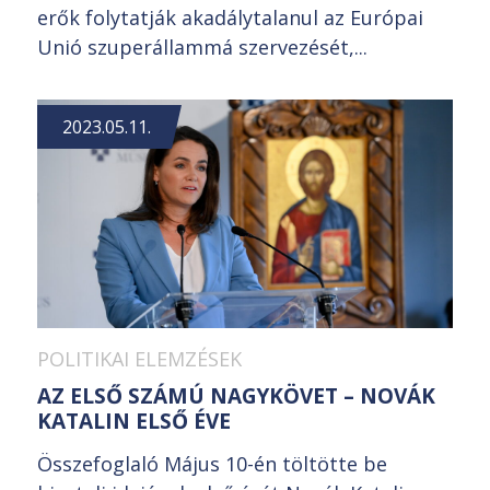
erők folytatják akadálytalanul az Európai
Unió szuperállammá szervezését,...
2023.05.11.
POLITIKAI ELEMZÉSEK
AZ ELSŐ SZÁMÚ NAGYKÖVET – NOVÁK
KATALIN ELSŐ ÉVE
Összefoglaló Május 10-én töltötte be