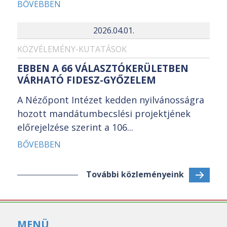
BŐVEBBEN
2026.04.01.
KÖZVÉLEMÉNY-KUTATÁSOK
EBBEN A 66 VÁLASZTÓKERÜLETBEN
VÁRHATÓ FIDESZ-GYŐZELEM
A Nézőpont Intézet kedden nyilvánosságra
hozott mandátumbecslési projektjének
előrejelzése szerint a 106...
BŐVEBBEN
További közleményeink
MENÜ