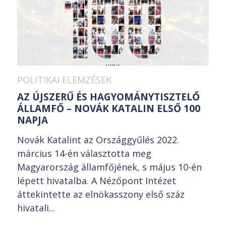
POLITIKAI ELEMZÉSEK
AZ ÚJSZERŰ ÉS HAGYOMÁNYTISZTELŐ
ÁLLAMFŐ – NOVÁK KATALIN ELSŐ 100
NAPJA
Novák Katalint az Országgyűlés 2022.
március 14-én választotta meg
Magyarország államfőjének, s május 10-én
lépett hivatalba. A Nézőpont Intézet
áttekintette az elnökasszony első száz
hivatali...