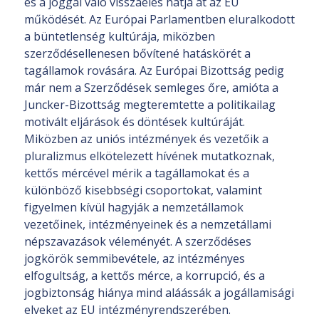
és a joggal való visszaélés hatja át az EU
működését. Az Európai Parlamentben eluralkodott
a büntetlenség kultúrája, miközben
szerződésellenesen bővítené hatáskörét a
tagállamok rovására. Az Európai Bizottság pedig
már nem a Szerződések semleges őre, amióta a
Juncker-Bizottság megteremtette a politikailag
motivált eljárások és döntések kultúráját.
Miközben az uniós intézmények és vezetőik a
pluralizmus elkötelezett hívének mutatkoznak,
kettős mércével mérik a tagállamokat és a
különböző kisebbségi csoportokat, valamint
figyelmen kívül hagyják a nemzetállamok
vezetőinek, intézményeinek és a nemzetállami
népszavazások véleményét. A szerződéses
jogkörök semmibevétele, az intézményes
elfogultság, a kettős mérce, a korrupció, és a
jogbiztonság hiánya mind aláássák a jogállamisági
elveket az EU intézményrendszerében.