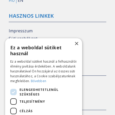
HU
EN
HASZNOS LINKEK
Impresszum
Süti szabályzat
×
Adatkezelési tájékoztató
Ez a weboldal sütiket
használ
Nézőpont archív
Ez a weboldal sütiket használ a felhasználói
élmény javítása érdekében. A weboldalunk
SAJTÓKAPCSOLAT
használatával Ön hozzájárul az összes süti
használatához, a Cookie szabályzatunknak
megfelelően.
Bővebben
E-mail:
sajto@nezopont.hu
ELENGEDHETETLENÜL
SZÜKSÉGES
TELJESÍTMÉNY
KAPCSOLAT
CÉLZÁS