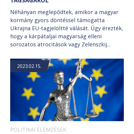
TAGSÁGÁRÓL
Néhányan meglepődtek, amikor a magyar
kormány gyors döntéssel támogatta
Ukrajna EU-tagjelöltté válását. Úgy érezték,
hogy a kárpátaljai magyarság elleni
sorozatos atrocitások vagy Zelenszkij...
2023.02.15.
POLITIKAI ELEMZÉSEK