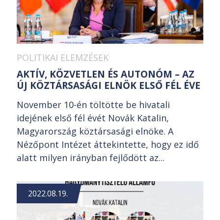
POLITIKAI ELEMZÉSEK
AKTÍV, KÖZVETLEN ÉS AUTONÓM – AZ
ÚJ KÖZTÁRSASÁGI ELNÖK ELSŐ FÉL ÉVE
November 10-én töltötte be hivatali
idejének első fél évét Novák Katalin,
Magyarország köztársasági elnöke. A
Nézőpont Intézet áttekintette, hogy ez idő
alatt milyen irányban fejlődött az...
2022.08.19.