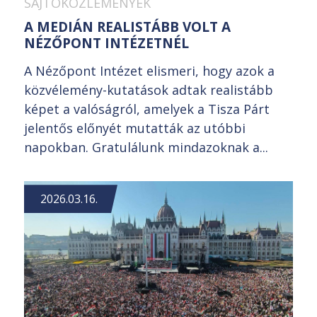
SAJTÓKÖZLEMÉNYEK
A MEDIÁN REALISTÁBB VOLT A
NÉZŐPONT INTÉZETNÉL
A Nézőpont Intézet elismeri, hogy azok a
közvélemény-kutatások adtak realistább
képet a valóságról, amelyek a Tisza Párt
jelentős előnyét mutatták az utóbbi
napokban. Gratulálunk mindazoknak a...
2026.03.16.