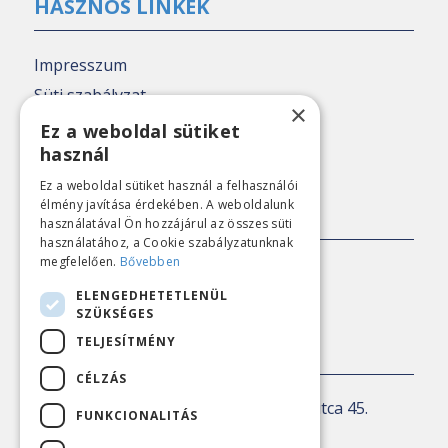
HASZNOS LINKEK
Impresszum
Süti szabályzat
×
Adatkezelési tájékoztató
Ez a weboldal sütiket
használ
Nézőpont archív
Ez a weboldal sütiket használ a felhasználói
élmény javítása érdekében. A weboldalunk
SAJTÓKAPCSOLAT
használatával Ön hozzájárul az összes süti
használatához, a Cookie szabályzatunknak
megfelelően.
Bővebben
E-mail:
sajto@nezopont.hu
ELENGEDHETETLENÜL
SZÜKSÉGES
TELJESÍTMÉNY
KAPCSOLAT
CÉLZÁS
Levelezési cím:
1143 Budapest, Ilka utca 45.
FUNKCIONALITÁS
E-mail:
iroda@nezopont.hu