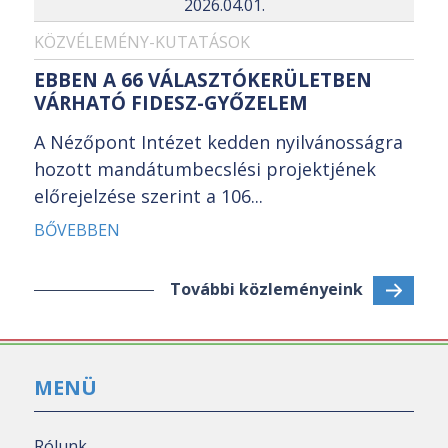
2026.04.01.
KÖZVÉLEMÉNY-KUTATÁSOK
EBBEN A 66 VÁLASZTÓKERÜLETBEN
VÁRHATÓ FIDESZ-GYŐZELEM
A Nézőpont Intézet kedden nyilvánosságra
hozott mandátumbecslési projektjének
előrejelzése szerint a 106...
BŐVEBBEN
További közleményeink
MENÜ
Rólunk