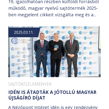
19, igazolhatóan részben külföldi forrásból
működő, magyar nyelvű sajtótermék 2025-
ben megjelent cikkeit vizsgálta meg és a...
2025.03.11.
SAJTÓKÖZLEMÉNYEK
IDÉN IS ÁTADTÁK A JÓTOLLÚ MAGYAR
ÚJSÁGÍRÓ DÍJAT
A Nézőpont Intézet idén is egy rendezvény