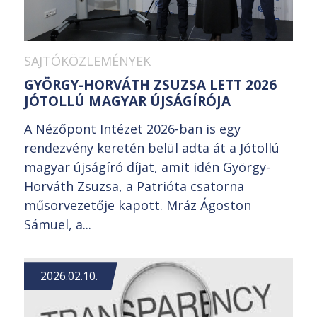
SAJTÓKÖZLEMÉNYEK
GYÖRGY-HORVÁTH ZSUZSA LETT 2026
JÓTOLLÚ MAGYAR ÚJSÁGÍRÓJA
A Nézőpont Intézet 2026-ban is egy
rendezvény keretén belül adta át a Jótollú
magyar újságíró díjat, amit idén György-
Horváth Zsuzsa, a Patrióta csatorna
műsorvezetője kapott. Mráz Ágoston
Sámuel, a...
2026.02.10.