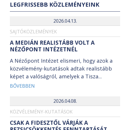
LEGFRISSEBB KÖZLEMÉNYEINK
2026.04.13.
SAJTÓKÖZLEMÉNYEK
A MEDIÁN REALISTÁBB VOLT A
NÉZŐPONT INTÉZETNÉL
A Nézőpont Intézet elismeri, hogy azok a
közvélemény-kutatások adtak realistább
képet a valóságról, amelyek a Tisza...
BŐVEBBEN
2026.04.08.
KÖZVÉLEMÉNY-KUTATÁSOK
CSAK A FIDESZTŐL VÁRJÁK A
REZSICSÖKKENTÉS FENNTARTÁSÁT