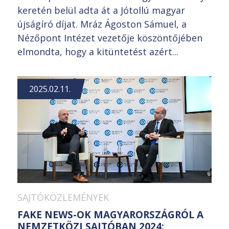
keretén belül adta át a Jótollú magyar
újságíró díjat. Mráz Ágoston Sámuel, a
Nézőpont Intézet vezetője köszöntőjében
elmondta, hogy a kitüntetést azért...
2025.02.11.
SAJTÓKÖZLEMÉNYEK
FAKE NEWS-OK MAGYARORSZÁGRÓL A
NEMZETKÖZI SAJTÓBAN 2024: