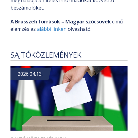
meghaladja a hiteles információkat közvetítő
beszámolókét.
A Brüsszeli források – Magyar szócsövek
című
elemzés az
alábbi linken
olvasható.
SAJTÓKÖZLEMÉNYEK
2026.04.13.