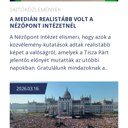
SAJTÓKÖZLEMÉNYEK
A MEDIÁN REALISTÁBB VOLT A
NÉZŐPONT INTÉZETNÉL
A Nézőpont Intézet elismeri, hogy azok a
közvélemény-kutatások adtak realistább
képet a valóságról, amelyek a Tisza Párt
jelentős előnyét mutatták az utóbbi
napokban. Gratulálunk mindazoknak a...
2026.03.16.