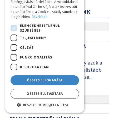
élmény javítása érdekében. A weboldalunk
használatával Ön hozzájárul az összes süti
LEGFRISSEBB KÖZLEMÉNYEINK
használatához, a Cookie szabályzatunknak
megfelelően.
Bővebben
ELENGEDHETETLENÜL
2026.04.13.
SZÜKSÉGES
SAJTÓKÖZLEMÉNYEK
TELJESÍTMÉNY
A MEDIÁN REALISTÁBB VOLT A
CÉLZÁS
NÉZŐPONT INTÉZETNÉL
FUNKCIONALITÁS
A Nézőpont Intézet elismeri, hogy azok a
BESOROLATLAN
közvélemény-kutatások adtak realistább
képet a valóságról, amelyek a Tisza...
ÖSSZES ELFOGADÁSA
BŐVEBBEN
ÖSSZES ELUTASÍTÁSA
2026.04.08.
RÉSZLETEK MEGJELENÍTÉSE
KÖZVÉLEMÉNY-KUTATÁSOK