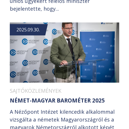
uniós ügyekért felelős miniszter
bejelentette, hogy...
2025.09.30.
SAJTÓKÖZLEMÉNYEK
NÉMET-MAGYAR BAROMÉTER 2025
A Nézőpont Intézet kilencedik alkalommal
vizsgálta a németek Magyarországról és a
magyarok Németországról alkotott képét