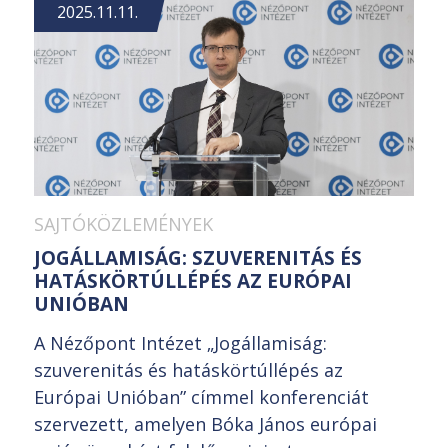
2025.11.11.
SAJTÓKÖZLEMÉNYEK
JOGÁLLAMISÁG: SZUVERENITÁS ÉS
HATÁSKÖRTÚLLÉPÉS AZ EURÓPAI
UNIÓBAN
A Nézőpont Intézet „Jogállamiság:
szuverenitás és hatáskörtúllépés az
Európai Unióban” címmel konferenciát
szervezett, amelyen Bóka János európai