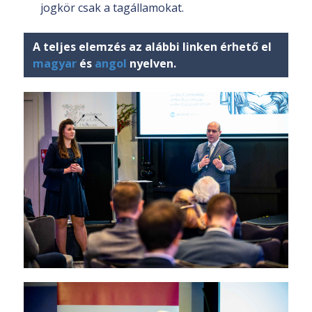
jogkör csak a tagállamokat.
A teljes elemzés az alábbi linken érhető el
magyar
és
angol
nyelven.