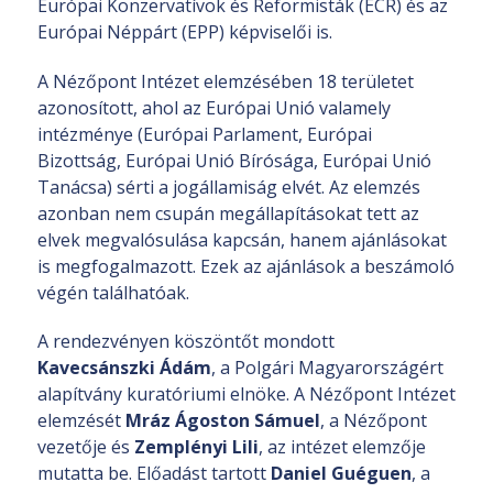
Európai Konzervatívok és Reformisták (ECR) és az
Európai Néppárt (EPP) képviselői is.
A Nézőpont Intézet elemzésében 18 területet
azonosított, ahol az Európai Unió valamely
intézménye (Európai Parlament, Európai
Bizottság, Európai Unió Bírósága, Európai Unió
Tanácsa) sérti a jogállamiság elvét. Az elemzés
azonban nem csupán megállapításokat tett az
elvek megvalósulása kapcsán, hanem ajánlásokat
is megfogalmazott. Ezek az ajánlások a beszámoló
végén találhatóak.
A rendezvényen köszöntőt mondott
Kavecsánszki Ádám
, a Polgári Magyarországért
alapítvány kuratóriumi elnöke. A Nézőpont Intézet
elemzését
Mráz Ágoston Sámuel
, a Nézőpont
vezetője és
Zemplényi Lili
, az intézet elemzője
mutatta be. Előadást tartott
Daniel Guéguen
, a