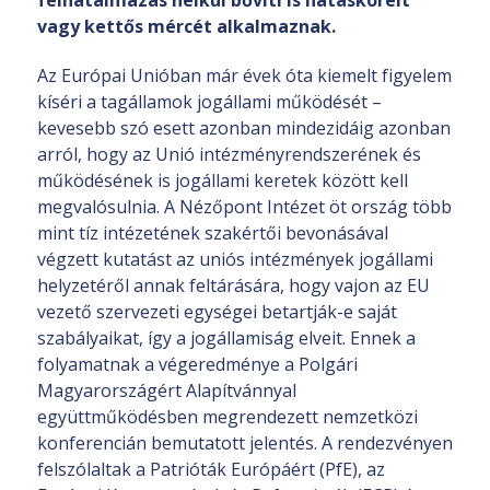
felhatalmazás nélkül bővíti is hatásköreit
vagy kettős mércét alkalmaznak.
Az Európai Unióban már évek óta kiemelt figyelem
kíséri a tagállamok jogállami működését –
kevesebb szó esett azonban mindezidáig azonban
arról, hogy az Unió intézményrendszerének és
működésének is jogállami keretek között kell
megvalósulnia. A Nézőpont Intézet öt ország több
mint tíz intézetének szakértői bevonásával
végzett kutatást az uniós intézmények jogállami
helyzetéről annak feltárására, hogy vajon az EU
vezető szervezeti egységei betartják-e saját
szabályaikat, így a jogállamiság elveit. Ennek a
folyamatnak a végeredménye a Polgári
Magyarországért Alapítvánnyal
együttműködésben megrendezett nemzetközi
konferencián bemutatott jelentés. A rendezvényen
felszólaltak a Patrióták Európáért (PfE), az