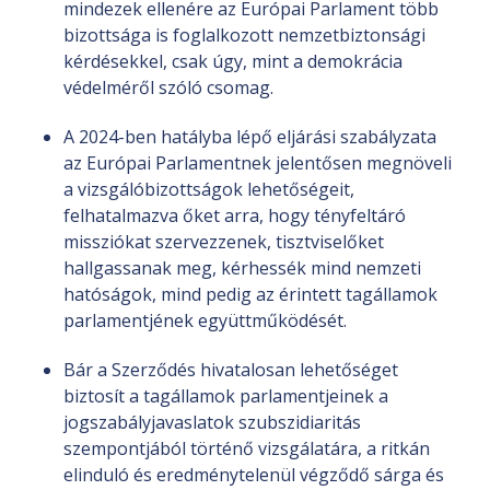
mindezek ellenére az Európai Parlament több
bizottsága is foglalkozott nemzetbiztonsági
kérdésekkel, csak úgy, mint a demokrácia
védelméről szóló csomag.
A 2024-ben hatályba lépő eljárási szabályzata
az Európai Parlamentnek jelentősen megnöveli
a vizsgálóbizottságok lehetőségeit,
felhatalmazva őket arra, hogy tényfeltáró
missziókat szervezzenek, tisztviselőket
hallgassanak meg, kérhessék mind nemzeti
hatóságok, mind pedig az érintett tagállamok
parlamentjének együttműködését.
Bár a Szerződés hivatalosan lehetőséget
biztosít a tagállamok parlamentjeinek a
jogszabályjavaslatok szubszidiaritás
szempontjából történő vizsgálatára, a ritkán
elinduló és eredménytelenül végződő sárga és