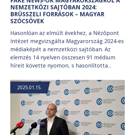
FAKE NEWS-OK MAGYARORSZÁGRÓL A
NEMZETKÖZI SAJTÓBAN 2024:
BRÜSSZELI FORRÁSOK – MAGYAR
SZÓCSÖVEK
Hasonlóan az elmúlt évekhez, a Nézőpont
Intézet megvizsgálta Magyarország 2024-es
médiaképét a nemzetközi sajtóban. Az
elemzés 14 nyelven összesen 91 médium
híreit követte nyomon, s hasonlította...
2025.01.15.