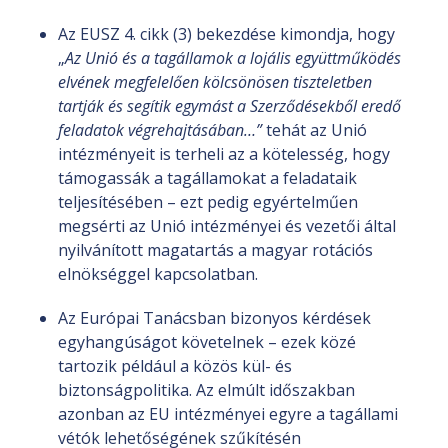
Az EUSZ 4. cikk (3) bekezdése kimondja, hogy
„
Az Unió és a tagállamok a lojális együttműködés
elvének megfelelően kölcsönösen tiszteletben
tartják és segítik egymást a Szerződésekből eredő
feladatok végrehajtásában…”
tehát az Unió
intézményeit is terheli az a kötelesség, hogy
támogassák a tagállamokat a feladataik
teljesítésében – ezt pedig egyértelműen
megsérti az Unió intézményei és vezetői által
nyilvánított magatartás a magyar rotációs
elnökséggel kapcsolatban.
Az Európai Tanácsban bizonyos kérdések
egyhangúságot követelnek – ezek közé
tartozik például a közös kül- és
biztonságpolitika. Az elmúlt időszakban
azonban az EU intézményei egyre a tagállami
vétók lehetőségének szűkítésén