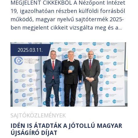
MEGJELENT CIKKEKBŐL A Nézőpont Intézet
19, igazolhatóan részben külföldi forrásból
működő, magyar nyelvű sajtótermék 2025-
ben megjelent cikkeit vizsgálta meg és a...
2025.03.11.
SAJTÓKÖZLEMÉNYEK
IDÉN IS ÁTADTÁK A JÓTOLLÚ MAGYAR
ÚJSÁGÍRÓ DÍJAT