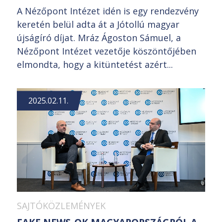
A Nézőpont Intézet idén is egy rendezvény
keretén belül adta át a Jótollú magyar
újságíró díjat. Mráz Ágoston Sámuel, a
Nézőpont Intézet vezetője köszöntőjében
elmondta, hogy a kitüntetést azért...
2025.02.11.
SAJTÓKÖZLEMÉNYEK