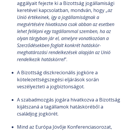
aggályait fejezte ki a Bizottság jogállamisági
keretével kapcsolatban, mondván, hogy „
az
Unió értékeinek, így a jogállamiságnak a
megsértésére hivatkozva csak abban az esetben
lehet fellépni egy tagállammal szemben, ha az
olyan tárgyban jár el, amelyre vonatkozóan a
Szerződésekben foglalt konkrét hatáskör-
meghatározási rendelkezések alapján az Unió
rendelkezik hatáskörrel
”.
A Bizottság diszkrecionális jogköre a
kötelezettségszegési eljárások során
veszélyezteti a jogbiztonságot.
A szabadmozgás jogára hivatkozva a Bizottság
kijátszaná a tagállamok hatásköréből a
családjog jogkörét.
Mind az Európa Jövője Konferenciasorozat,