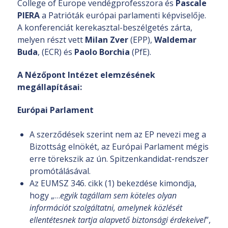
College of Europe vendégprofesszora és
Pascale
PIERA
a Patrióták európai parlamenti képviselője.
A konferenciát kerekasztal-beszélgetés zárta,
melyen részt vett
Milan
Zver
(EPP),
Waldemar
Buda
, (ECR) és
Paolo Borchia
(PfE).
A Nézőpont Intézet elemzésének
megállapításai:
Európai Parlament
A szerződések szerint nem az EP nevezi meg a
Bizottság elnökét, az Európai Parlament mégis
erre törekszik az ún. Spitzenkandidat-rendszer
promótálásával.
Az EUMSZ 346. cikk (1) bekezdése kimondja,
hogy „…
egyik tagállam sem köteles olyan
információt szolgáltatni, amelynek közlését
ellentétesnek tartja alapvető biztonsági érdekeivel
”,