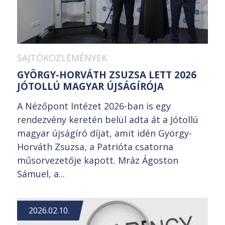
SAJTÓKÖZLEMÉNYEK
GYÖRGY-HORVÁTH ZSUZSA LETT 2026
JÓTOLLÚ MAGYAR ÚJSÁGÍRÓJA
A Nézőpont Intézet 2026-ban is egy
rendezvény keretén belül adta át a Jótollú
magyar újságíró díjat, amit idén György-
Horváth Zsuzsa, a Patrióta csatorna
műsorvezetője kapott. Mráz Ágoston
Sámuel, a...
2026.02.10.